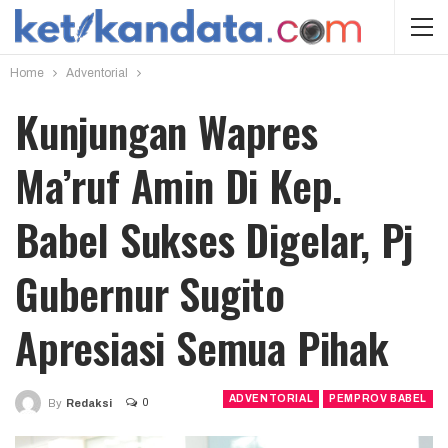
Home
Adventorial
Kunjungan Wapres
Ma’ruf Amin Di Kep.
Babel Sukses Digelar, Pj
Gubernur Sugito
Apresiasi Semua Pihak
ADVENTORIAL
PEMPROV BABEL
0
By
Redaksi