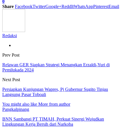
0
Share
Facebook
Twitter
Google+
ReddIt
WhatsApp
Pinterest
Email
Redaksi
Prev Post
Relawan GER Siapkan Strategi Menangkan Erzaldi-Yuri di
Pemilukada 2024
Next Post
Persiapkan Kunjungan Wapres, Pj Gubernur Sugito Tinjau
Langsung Pasar Toboali
You might also like
More from author
Pangkalpinang
BNN Sambangi PT TIMAH, Perkuat Sinergi Wujudkan
Lingkungan Kerja Bersih dari Narkoba