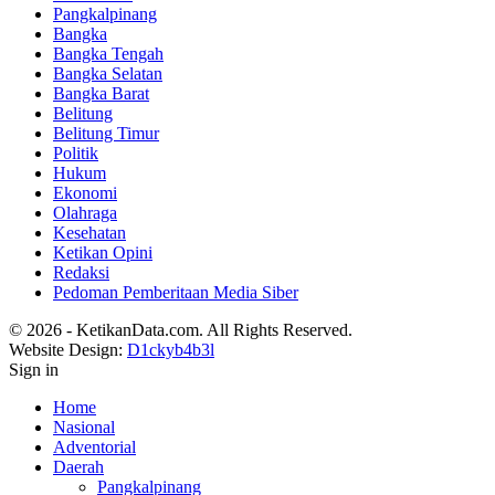
Pangkalpinang
Bangka
Bangka Tengah
Bangka Selatan
Bangka Barat
Belitung
Belitung Timur
Politik
Hukum
Ekonomi
Olahraga
Kesehatan
Ketikan Opini
Redaksi
Pedoman Pemberitaan Media Siber
© 2026 - KetikanData.com. All Rights Reserved.
Website Design:
D1ckyb4b3l
Sign in
Home
Nasional
Adventorial
Daerah
Pangkalpinang