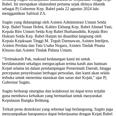
Babel. Ini merupakan silaturahmi pertama sejak dirinya dilantik
sebagai Pj Gubernur Kep. Babel pada 22 agustus 2024 lalu
menggantikan Safrizal ZA.
Sugito yang didampingi oleh Asisten Administrasi Umum Setda
Kep. Babel Yunan Helmi, Kabiro Ekbang Kep. Babel Ahmad Yani,
Kepala Biro Umum Setda Kep Babel Burhanuddin, Kepala Biro
Hukum Setda Kep. Babel Harpin ini disambut langsung oleh
Kepala Kejaksaan Tinggi M. Teguh Darmawan, Asisten Intelijen,
Asisten Perdata dan Tata Usaha Negara, Asisten Tindak Pisana
Khusus dan Asisten Tindak Pidana Umum.
“Terimakasih Pak, maksud kedatangan kami ini untuk
bersilaturahmi sekaligus mengucapkan terima kasih atas bantuan
Kejati selama ini dalam pendampingan Pemerintah Daerah, hingga
percepatan penyelesaian berbagai persoalan, dan kami akan selalu
terbuka untuk menerima masukan dan saran dari Kejati,” ujar Pj
Gubernur Sugito.
Sugito berharap sinergitas dan kolaborasi ini dapat terus terjalin
guna membawa kebaikan yang bermanfaat untuk masyarakat
Kepulauan Bangka Belitung.
Terkait pesta demokrasi yang sebentar lagi berlangsung, Sugito juga
menyampaikan harapannya dapat bekerjasama dengan Kejati Babel