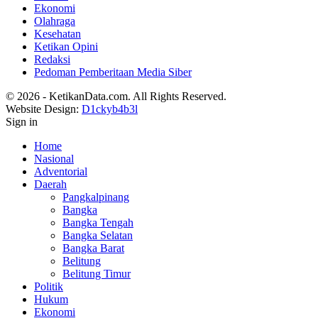
Ekonomi
Olahraga
Kesehatan
Ketikan Opini
Redaksi
Pedoman Pemberitaan Media Siber
© 2026 - KetikanData.com. All Rights Reserved.
Website Design:
D1ckyb4b3l
Sign in
Home
Nasional
Adventorial
Daerah
Pangkalpinang
Bangka
Bangka Tengah
Bangka Selatan
Bangka Barat
Belitung
Belitung Timur
Politik
Hukum
Ekonomi