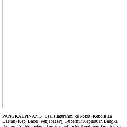
PANGKALPINANG- Usai silaturahmi ke Polda (Kepolisian
Daerah) Kep. Babel, Penjabat (Pj) Gubernur Kepulauan Bangka
Belitung Sugito melanjutkan silaturahmi ke Kejaksaan Tinggi Kep.