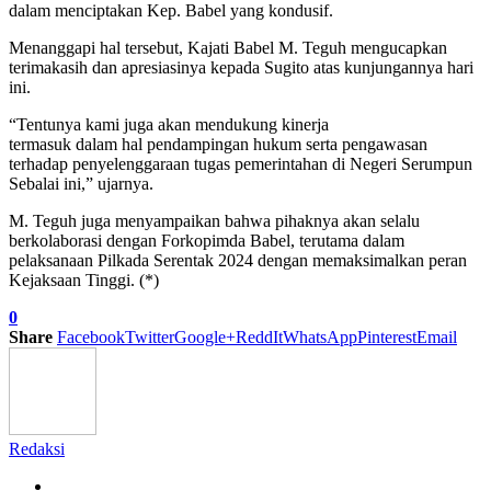
dalam menciptakan Kep. Babel yang kondusif.
Menanggapi hal tersebut, Kajati Babel M. Teguh mengucapkan
terimakasih dan apresiasinya kepada Sugito atas kunjungannya hari
ini.
“Tentunya kami juga akan mendukung kinerja
termasuk dalam hal pendampingan hukum serta pengawasan
terhadap penyelenggaraan tugas pemerintahan di Negeri Serumpun
Sebalai ini,” ujarnya.
M. Teguh juga menyampaikan bahwa pihaknya akan selalu
berkolaborasi dengan Forkopimda Babel, terutama dalam
pelaksanaan Pilkada Serentak 2024 dengan memaksimalkan peran
Kejaksaan Tinggi. (*)
0
Share
Facebook
Twitter
Google+
ReddIt
WhatsApp
Pinterest
Email
Redaksi