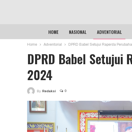
HOME
NASIONAL
ADVENTORIAL
Home
Adventorial
DPRD Babel Setujui Raperda Peruba
DPRD Babel Setujui 
2024
0
By
Redaksi