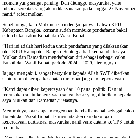
moment yang sangat penting. Dan ditunggu masyarakat yaitu
pilkada serentak yang akan dilaksanakan pada tanggal 27 November
nanti,” sebut mulkan.
Sebelumnya, kata Mulkan sesuai dengan jadwal bahwa KPU
Kabupaten Bangka, kemarin sudah membuka pendaftaran bakal
calon bakal calon Bupati dan Wakil Bupati.
“Hari ini adalah hari kedua untuk pendaftaran yang dilaksanakan
oleh KPU Kabupaten Bangka. Sehingga hari kedua inilah saya
Mulkan dan Ramadian mendaftarkan diri sebagai sebagai calon
Bupati dan Wakil Bupati periode 2024 – 2029,” terangnya.
Ia juga mengakui, sangat bersyukur kepada Allah SWT diberikan
suatu rahmat berupa kesehatan umur panjang dan kepercayaan.
“Kami dapat diberi kepercayaan dari 10 partai politik. Dan ini
merupakan suatu kepercayaan sangat besar yang diberikan kepada
saya Mulkan dan Ramadian,” jelasnya.
Menurutnya, agar dapat mengemban kembali amanah sebagai calon
Bupati dan Wakil Bupati, Ia meminta doa dan dukungan
kepercayaan partisipasi masyarakat nanti yang datang ke TPS untuk
memilih.
“Yang Insyaallah kami Mulkan dan Ramadian yang akan menjadi