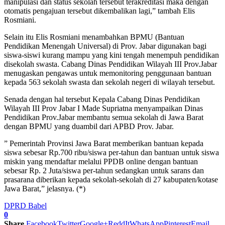
manipulasi dan status sekolah tersebut terakreditasi maka dengan
otomatis pengajuan tersebut dikembalikan lagi,” tambah Elis
Rosmiani.
Selain itu Elis Rosmiani menambahkan BPMU (Bantuan
Pendidikan Menengah Universal) di Prov. Jabar digunakan bagi
siswa-siswi kurang mampu yang kini tengah menempuh pendidikan
disekolah swasta. Cabang Dinas Pendidikan Wilayah III Prov.Jabar
menugaskan pengawas untuk memonitoring penggunaan bantuan
kepada 563 sekolah swasta dan sekolah negeri di wilayah tersebut.
Senada dengan hal tersebut Kepala Cabang Dinas Pendidikan
Wilayah III Prov Jabar I Made Supriatna menyampaikan Dinas
Pendidikan Prov.Jabar membantu semua sekolah di Jawa Barat
dengan BPMU yang duambil dari APBD Prov. Jabar.
” Pemerintah Provinsi Jawa Barat memberikan bantuan kepada
siswa sebesar Rp.700 ribu/siswa per-tahun dan bantuan untuk siswa
miskin yang mendaftar melalui PPDB online dengan bantuan
sebesar Rp. 2 Juta/siswa per-tahun sedangkan untuk sarans dan
prasarana diberikan kepada sekolah-sekolah di 27 kabupaten/kotase
Jawa Barat,” jelasnya. (*)
DPRD Babel
0
Share
Facebook
Twitter
Google+
ReddIt
WhatsApp
Pinterest
Email