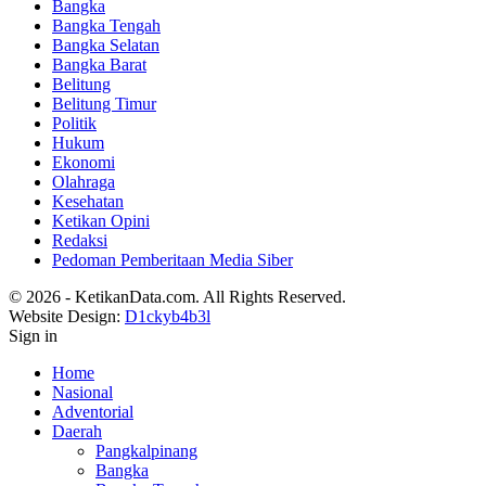
Bangka
Bangka Tengah
Bangka Selatan
Bangka Barat
Belitung
Belitung Timur
Politik
Hukum
Ekonomi
Olahraga
Kesehatan
Ketikan Opini
Redaksi
Pedoman Pemberitaan Media Siber
© 2026 - KetikanData.com. All Rights Reserved.
Website Design:
D1ckyb4b3l
Sign in
Home
Nasional
Adventorial
Daerah
Pangkalpinang
Bangka