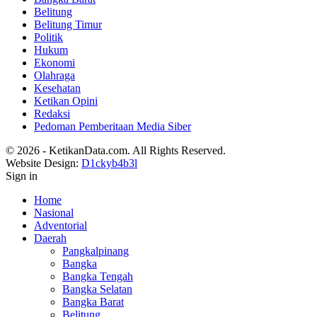
Belitung
Belitung Timur
Politik
Hukum
Ekonomi
Olahraga
Kesehatan
Ketikan Opini
Redaksi
Pedoman Pemberitaan Media Siber
© 2026 - KetikanData.com. All Rights Reserved.
Website Design:
D1ckyb4b3l
Sign in
Home
Nasional
Adventorial
Daerah
Pangkalpinang
Bangka
Bangka Tengah
Bangka Selatan
Bangka Barat
Belitung