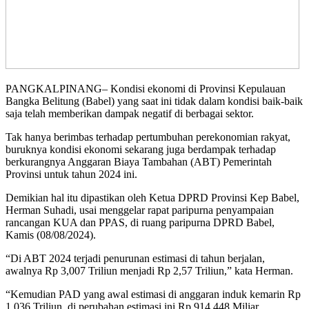
PANGKALPINANG– Kondisi ekonomi di Provinsi Kepulauan
Bangka Belitung (Babel) yang saat ini tidak dalam kondisi baik-baik
saja telah memberikan dampak negatif di berbagai sektor.
Tak hanya berimbas terhadap pertumbuhan perekonomian rakyat,
buruknya kondisi ekonomi sekarang juga berdampak terhadap
berkurangnya Anggaran Biaya Tambahan (ABT) Pemerintah
Provinsi untuk tahun 2024 ini.
Demikian hal itu dipastikan oleh Ketua DPRD Provinsi Kep Babel,
Herman Suhadi, usai menggelar rapat paripurna penyampaian
rancangan KUA dan PPAS, di ruang paripurna DPRD Babel,
Kamis (08/08/2024).
“Di ABT 2024 terjadi penurunan estimasi di tahun berjalan,
awalnya Rp 3,007 Triliun menjadi Rp 2,57 Triliun,” kata Herman.
“Kemudian PAD yang awal estimasi di anggaran induk kemarin Rp
1,036 Triliun, di perubahan estimasi ini Rp 914,448 Miliar.