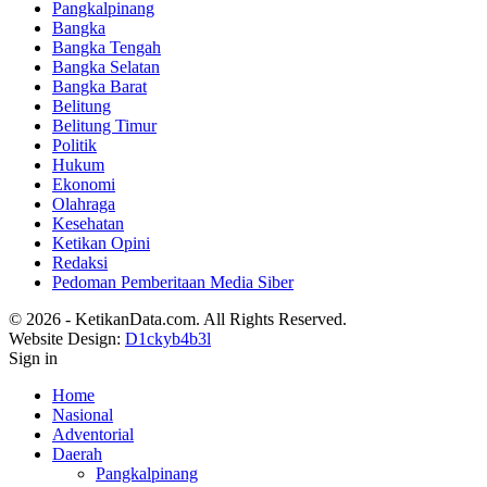
Pangkalpinang
Bangka
Bangka Tengah
Bangka Selatan
Bangka Barat
Belitung
Belitung Timur
Politik
Hukum
Ekonomi
Olahraga
Kesehatan
Ketikan Opini
Redaksi
Pedoman Pemberitaan Media Siber
© 2026 - KetikanData.com. All Rights Reserved.
Website Design:
D1ckyb4b3l
Sign in
Home
Nasional
Adventorial
Daerah
Pangkalpinang