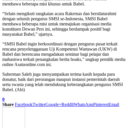
membawa beberapa misi khusus untuk Babel.
“Selain mengikuti rangkaian acara Rakernas dan bersilaturahmi
dengan seluruh pengurus SMSI se-Indonesia, SMSI Babel
membawa beberapa misi untuk memajukan organisasi media
konstituen Dewan Pers ini, sehingga berdampak positif bagi
masyarakat Babel,” ujarnya.
“SMSI Babel ingin berkoordinasi dengan pengurus pusat terkait
rencana penyelenggaraan Uji Kompetensi Wartawan (UKW) di
Babel dan berencana mengadakan seminar bagi pelajar dan
mahasiswa terkait penangkalan berita hoaks,” ungkap pemilik media
online Asatuonline.com ini.
Suherman Saleh juga menyampaikan terima kasih kepada para
donatur, baik dari perorangan maupun instansi pemerintah daerah
serta swasta yang telah mendukung keberangkatan pengurus SMSI
Babel. (Abi)
0
Share
Facebook
Twitter
Google+
ReddIt
WhatsApp
Pinterest
Email