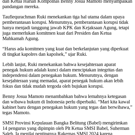
dan Ketua Harian Kompolnas Benny Josua Mamoto menyampaikan
pandangan mereka.
Taufiequrachman Ruki menekankan tiga hal utama dalam upaya
pemberantasan korupsi. Menurutnya, pemberantasan korupsi tidak
hanya menjadi tanggung jawab KPK dan Kejaksaan Agung, tetapi
juga memerlukan komitmen kuat dari Presiden dan Ketua
Mahkamah Agung.
“Harus ada komitmen yang kuat dan berkelanjutan yang diperkuat
di tingkat kapolres dan kapolsek,” ujar Ruki.
Lebih lanjut, Ruki menekankan bahwa kesejahteraan aparat
penegak hukum adalah kunci dalam menciptakan integritas dan
independensi dalam penegakan hukum. Menurutnya, dengan
kesejahteraan yang memadai, aparat penegak hukum akan lebih
fokus dan tidak mudah tergoda oleh bujukan korupsi.
Benny Josua Mamoto menambahkan bahwa lemahnya ketegasan
dan wibawa hukum di Indonesia perlu diperbaiki. “Mari kita kawal
kabinet baru dengan penegakan hukum yang tegas dan berwibawa,”
tegas Mamoto.
SMSI Provinsi Kepulauan Bangka Belitung (Babel) mengirimkan
14 pengurus yang dipimpin oleh Plt Ketua SMSI Babel, Suherman
Saleh. Ia menilai pentingnya Rakernas SMSI 2024 karena