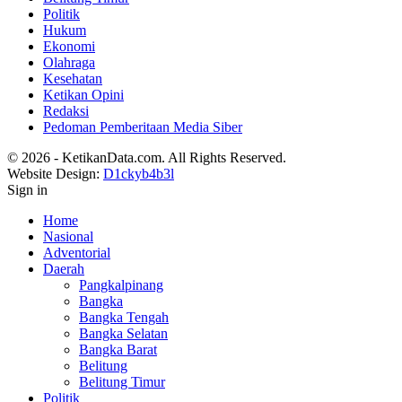
Politik
Hukum
Ekonomi
Olahraga
Kesehatan
Ketikan Opini
Redaksi
Pedoman Pemberitaan Media Siber
© 2026 - KetikanData.com. All Rights Reserved.
Website Design:
D1ckyb4b3l
Sign in
Home
Nasional
Adventorial
Daerah
Pangkalpinang
Bangka
Bangka Tengah
Bangka Selatan
Bangka Barat
Belitung
Belitung Timur
Politik