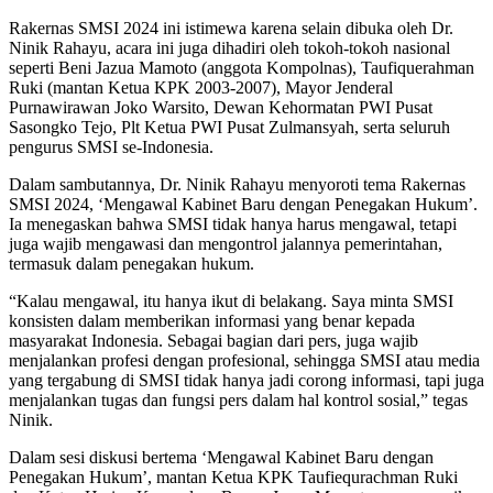
Rakernas SMSI 2024 ini istimewa karena selain dibuka oleh Dr.
Ninik Rahayu, acara ini juga dihadiri oleh tokoh-tokoh nasional
seperti Beni Jazua Mamoto (anggota Kompolnas), Taufiquerahman
Ruki (mantan Ketua KPK 2003-2007), Mayor Jenderal
Purnawirawan Joko Warsito, Dewan Kehormatan PWI Pusat
Sasongko Tejo, Plt Ketua PWI Pusat Zulmansyah, serta seluruh
pengurus SMSI se-Indonesia.
Dalam sambutannya, Dr. Ninik Rahayu menyoroti tema Rakernas
SMSI 2024, ‘Mengawal Kabinet Baru dengan Penegakan Hukum’.
Ia menegaskan bahwa SMSI tidak hanya harus mengawal, tetapi
juga wajib mengawasi dan mengontrol jalannya pemerintahan,
termasuk dalam penegakan hukum.
“Kalau mengawal, itu hanya ikut di belakang. Saya minta SMSI
konsisten dalam memberikan informasi yang benar kepada
masyarakat Indonesia. Sebagai bagian dari pers, juga wajib
menjalankan profesi dengan profesional, sehingga SMSI atau media
yang tergabung di SMSI tidak hanya jadi corong informasi, tapi juga
menjalankan tugas dan fungsi pers dalam hal kontrol sosial,” tegas
Ninik.
Dalam sesi diskusi bertema ‘Mengawal Kabinet Baru dengan
Penegakan Hukum’, mantan Ketua KPK Taufiequrachman Ruki