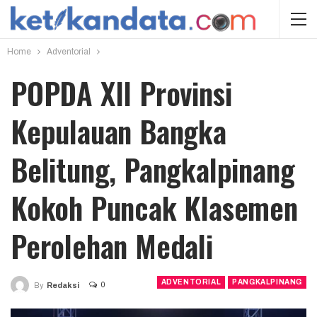
Home
Adventorial
POPDA XII Provinsi
Kepulauan Bangka
Belitung, Pangkalpinang
Kokoh Puncak Klasemen
Perolehan Medali
ADVENTORIAL
PANGKALPINANG
0
By
Redaksi