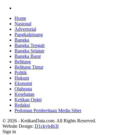
Home
Nasional
Advertorial
Pangkalpinang
Bangka
Bangka Tengah
Bangka Selatan
Bangka Barat
Belitung
Belitung Timur
Politik
Hukum
Ekonomi
Olahraga
Kesehatan
Ketikan Opini
Redaksi
Pedoman Pemberitaan Media Siber
© 2026 - KetikanData.com. All Rights Reserved.
Website Design:
D1ckyb4b3l
Sign in