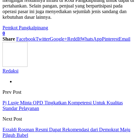
mengingat rendahnya inflasi di Kota Pangkalpinang untuk dapat di
pertahankan. Selain pangan, penjual yang berpartisipasi pada
operasi pasar ini juga menyediakan sejumlah jenis sandang dan
kebutuhan dasar lainnya.
Pemkot Pangkalpinang
0
Share
Facebook
Twitter
Google+
ReddIt
WhatsApp
Pinterest
Email
Redaksi
Prev Post
Pj Lusje Minta OPD Tingkatkan Kompetensi Untuk Kualitas
Standar Pelayanan
Next Post
Erzaldi Rosman Resmi Dapat Rekomendasi dari Demokrat Maju
Pilgub Babel