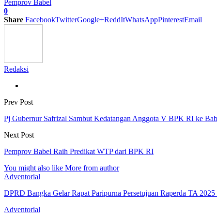
Pemprov Babel
0
Share
Facebook
Twitter
Google+
ReddIt
WhatsApp
Pinterest
Email
Redaksi
Prev Post
Pj Gubernur Safrizal Sambut Kedatangan Anggota V BPK RI ke Bab
Next Post
Pemprov Babel Raih Predikat WTP dari BPK RI
You might also like
More from author
Adventorial
DPRD Bangka Gelar Rapat Paripurna Persetujuan Raperda TA 202
Adventorial