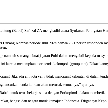
ng (Babel) Safrizal ZA menghadiri acara Syukuran Peringatan Hari
 Litbang Kompas periode Juni 2024 bahwa 73.1 persen responden member
rsen.
i penambah semangat buat jajaran Polri dalam mengabdi kepada masyara
ri ini karena menerapkan teori tenda kelompok (group tent). Dikatakan
opang. Jika ada anggota yang tidak menopang kekuatan di dalam tenda,
hancurkan tenda itu, dan akan merusak semuanya,” ujarnya.
da Babel untuk terus bekerja sama dengan Forkopimda dalam memberikan 
rakat, bangsa dan negara untuk kemajuan Indonesia. Dirgahayu Kepoli