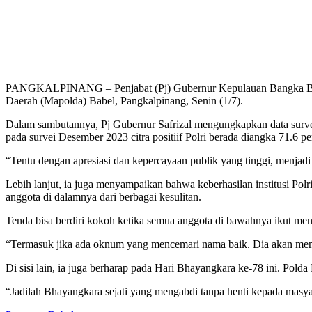
PANGKALPINANG – Penjabat (Pj) Gubernur Kepulauan Bangka Belitu
Daerah (Mapolda) Babel, Pangkalpinang, Senin (1/7).
Dalam sambutannya, Pj Gubernur Safrizal mengungkapkan data survei
pada survei Desember 2023 citra positiif Polri berada diangka 71.6 pe
“Tentu dengan apresiasi dan kepercayaan publik yang tinggi, menjad
Lebih lanjut, ia juga menyampaikan bahwa keberhasilan institusi Pol
anggota di dalamnya dari berbagai kesulitan.
Tenda bisa berdiri kokoh ketika semua anggota di bawahnya ikut men
“Termasuk jika ada oknum yang mencemari nama baik. Dia akan meng
Di sisi lain, ia juga berharap pada Hari Bhayangkara ke-78 ini. Pol
“Jadilah Bhayangkara sejati yang mengabdi tanpa henti kepada masya