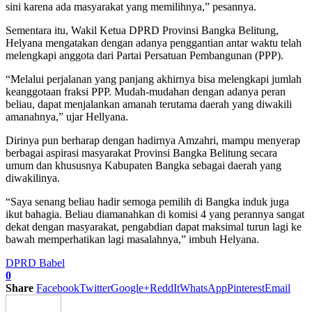
sini karena ada masyarakat yang memilihnya,” pesannya.
Sementara itu, Wakil Ketua DPRD Provinsi Bangka Belitung,
Helyana mengatakan dengan adanya penggantian antar waktu telah
melengkapi anggota dari Partai Persatuan Pembangunan (PPP).
“Melalui perjalanan yang panjang akhirnya bisa melengkapi jumlah
keanggotaan fraksi PPP. Mudah-mudahan dengan adanya peran
beliau, dapat menjalankan amanah terutama daerah yang diwakili
amanahnya,” ujar Hellyana.
Dirinya pun berharap dengan hadirnya Amzahri, mampu menyerap
berbagai aspirasi masyarakat Provinsi Bangka Belitung secara
umum dan khususnya Kabupaten Bangka sebagai daerah yang
diwakilinya.
“Saya senang beliau hadir semoga pemilih di Bangka induk juga
ikut bahagia. Beliau diamanahkan di komisi 4 yang perannya sangat
dekat dengan masyarakat, pengabdian dapat maksimal turun lagi ke
bawah memperhatikan lagi masalahnya,” imbuh Helyana.
DPRD Babel
0
Share
Facebook
Twitter
Google+
ReddIt
WhatsApp
Pinterest
Email