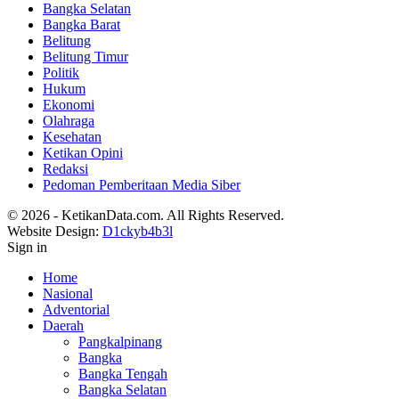
Bangka Selatan
Bangka Barat
Belitung
Belitung Timur
Politik
Hukum
Ekonomi
Olahraga
Kesehatan
Ketikan Opini
Redaksi
Pedoman Pemberitaan Media Siber
© 2026 - KetikanData.com. All Rights Reserved.
Website Design:
D1ckyb4b3l
Sign in
Home
Nasional
Adventorial
Daerah
Pangkalpinang
Bangka
Bangka Tengah
Bangka Selatan