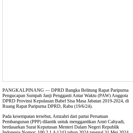
PANGKALPINANG — DPRD Bangka Belitung Rapat Paripurna
Pengucapan Sumpah Janji Pengganti Antar Waktu (PAW) Anggota
DPRD Provinsi Kepulauan Babel Sisa Masa Jabatan 2019-2024, di
Ruang Rapat Paripurna DPRD, Rabu (19/6/24).
Pada kesempatan tersebut, Amzahri dari partai Persatuan
Pembangunan (PPP) dilantik untuk menggantikan Amri Cahyadi,
berdasarkan Surat Keputusan Menteri Dalam Negeri Republik
Indonesia Nomor: 100.2.1.4-1243 tahun 2024 tanggal 31 Mei 2024