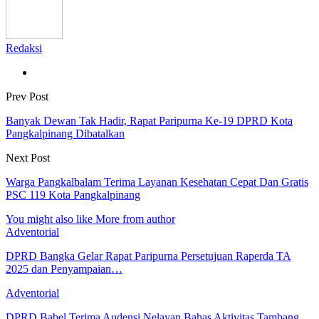
Redaksi
Prev Post
Banyak Dewan Tak Hadir, Rapat Paripurna Ke-19 DPRD Kota
Pangkalpinang Dibatalkan
Next Post
Warga Pangkalbalam Terima Layanan Kesehatan Cepat Dan Gratis
PSC 119 Kota Pangkalpinang
You might also like
More from author
Adventorial
DPRD Bangka Gelar Rapat Paripurna Persetujuan Raperda TA
2025 dan Penyampaian…
Adventorial
DPRD Babel Terima Audensi Nelayan Bahas Aktivitas Tambang