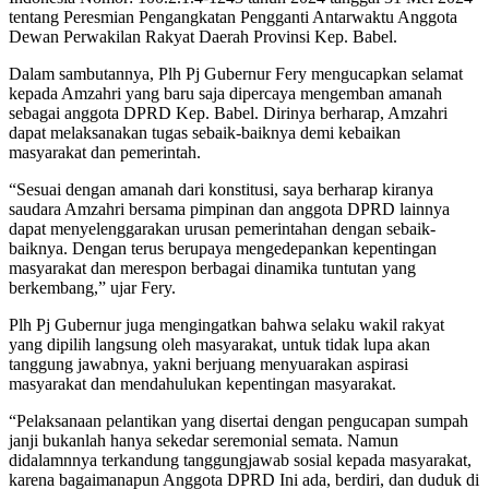
tentang Peresmian Pengangkatan Pengganti Antarwaktu Anggota
Dewan Perwakilan Rakyat Daerah Provinsi Kep. Babel.
Dalam sambutannya, Plh Pj Gubernur Fery mengucapkan selamat
kepada Amzahri yang baru saja dipercaya mengemban amanah
sebagai anggota DPRD Kep. Babel. Dirinya berharap, Amzahri
dapat melaksanakan tugas sebaik-baiknya demi kebaikan
masyarakat dan pemerintah.
“Sesuai dengan amanah dari konstitusi, saya berharap kiranya
saudara Amzahri bersama pimpinan dan anggota DPRD lainnya
dapat menyelenggarakan urusan pemerintahan dengan sebaik-
baiknya. Dengan terus berupaya mengedepankan kepentingan
masyarakat dan merespon berbagai dinamika tuntutan yang
berkembang,” ujar Fery.
Plh Pj Gubernur juga mengingatkan bahwa selaku wakil rakyat
yang dipilih langsung oleh masyarakat, untuk tidak lupa akan
tanggung jawabnya, yakni berjuang menyuarakan aspirasi
masyarakat dan mendahulukan kepentingan masyarakat.
“Pelaksanaan pelantikan yang disertai dengan pengucapan sumpah
janji bukanlah hanya sekedar seremonial semata. Namun
didalamnnya terkandung tanggungjawab sosial kepada masyarakat,
karena bagaimanapun Anggota DPRD Ini ada, berdiri, dan duduk di