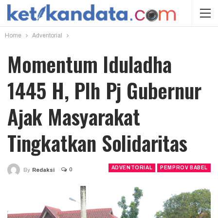
Home
Adventorial
Momentum Iduladha
1445 H, Plh Pj Gubernur
Ajak Masyarakat
Tingkatkan Solidaritas
ADVENTORIAL
PEMPROV BABEL
0
By
Redaksi