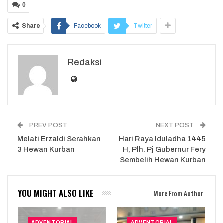
0
Share
Facebook
Twitter
Redaksi
PREV POST
NEXT POST
Melati Erzaldi Serahkan
Hari Raya Iduladha 1445
3 Hewan Kurban
H, Plh. Pj Gubernur Fery
Sembelih Hewan Kurban
YOU MIGHT ALSO LIKE
More From Author
ADVENTORIAL
ADVENTORIAL