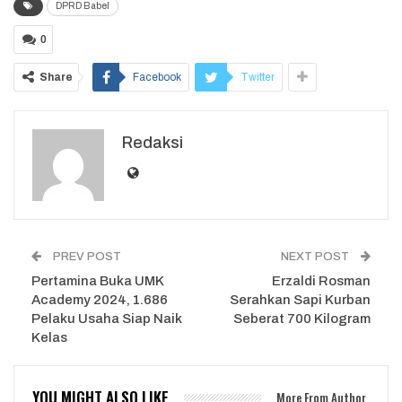
DPRD Babel
0
Share
Facebook
Twitter
Redaksi
PREV POST
NEXT POST
Pertamina Buka UMK
Erzaldi Rosman
Academy 2024, 1.686
Serahkan Sapi Kurban
Pelaku Usaha Siap Naik
Seberat 700 Kilogram
Kelas
YOU MIGHT ALSO LIKE
More From Author