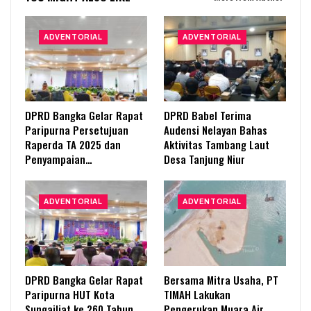
ADVENTORIAL
ADVENTORIAL
DPRD Bangka Gelar Rapat
DPRD Babel Terima
Paripurna Persetujuan
Audensi Nelayan Bahas
Raperda TA 2025 dan
Aktivitas Tambang Laut
Penyampaian…
Desa Tanjung Niur
ADVENTORIAL
ADVENTORIAL
DPRD Bangka Gelar Rapat
Bersama Mitra Usaha, PT
Paripurna HUT Kota
TIMAH Lakukan
Sungailiat ke 260 Tahun
Pengerukan Muara Air