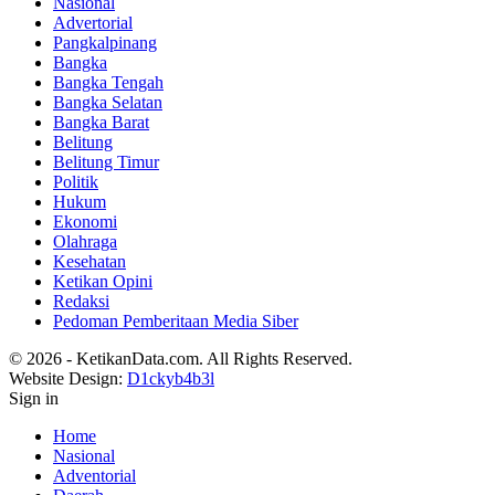
Nasional
Advertorial
Pangkalpinang
Bangka
Bangka Tengah
Bangka Selatan
Bangka Barat
Belitung
Belitung Timur
Politik
Hukum
Ekonomi
Olahraga
Kesehatan
Ketikan Opini
Redaksi
Pedoman Pemberitaan Media Siber
© 2026 - KetikanData.com. All Rights Reserved.
Website Design:
D1ckyb4b3l
Sign in
Home
Nasional
Adventorial