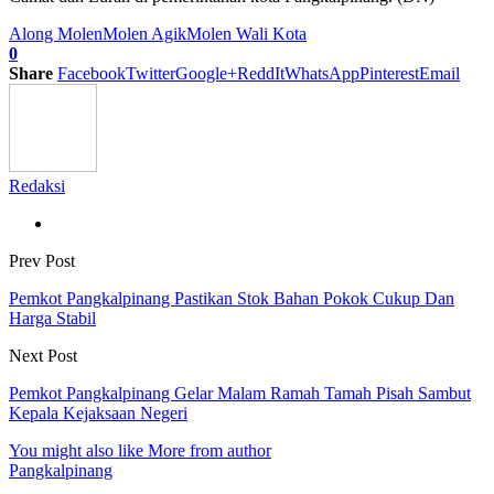
Along Molen
Molen Agik
Molen Wali Kota
0
Share
Facebook
Twitter
Google+
ReddIt
WhatsApp
Pinterest
Email
Redaksi
Prev Post
Pemkot Pangkalpinang Pastikan Stok Bahan Pokok Cukup Dan
Harga Stabil
Next Post
Pemkot Pangkalpinang Gelar Malam Ramah Tamah Pisah Sambut
Kepala Kejaksaan Negeri
You might also like
More from author
Pangkalpinang