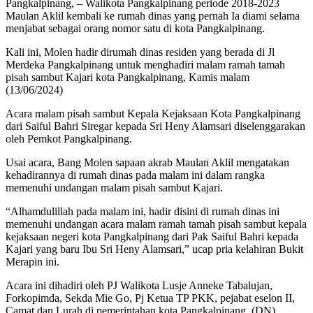
Pangkalpinang, – Walikota Pangkalpinang periode 2018-2023
Maulan Aklil kembali ke rumah dinas yang pernah Ia diami selama
menjabat sebagai orang nomor satu di kota Pangkalpinang.
Kali ini, Molen hadir dirumah dinas residen yang berada di Jl
Merdeka Pangkalpinang untuk menghadiri malam ramah tamah
pisah sambut Kajari kota Pangkalpinang, Kamis malam
(13/06/2024)
Acara malam pisah sambut Kepala Kejaksaan Kota Pangkalpinang
dari Saiful Bahri Siregar kepada Sri Heny Alamsari diselenggarakan
oleh Pemkot Pangkalpinang.
Usai acara, Bang Molen sapaan akrab Maulan Aklil mengatakan
kehadirannya di rumah dinas pada malam ini dalam rangka
memenuhi undangan malam pisah sambut Kajari.
“Alhamdulillah pada malam ini, hadir disini di rumah dinas ini
memenuhi undangan acara malam ramah tamah pisah sambut kepala
kejaksaan negeri kota Pangkalpinang dari Pak Saiful Bahri kepada
Kajari yang baru Ibu Sri Heny Alamsari,” ucap pria kelahiran Bukit
Merapin ini.
Acara ini dihadiri oleh PJ Walikota Lusje Anneke Tabalujan,
Forkopimda, Sekda Mie Go, Pj Ketua TP PKK, pejabat eselon II,
Camat dan Lurah di pemerintahan kota Pangkalpinang. (DN)