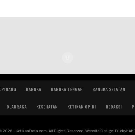
LPINANG
BANGKA
BANGKA TENGAH
BANGKA SELATAN
OLAHRAGA
KESEHATAN
KETIKAN OPINI
REDAKSI
P
© 2026 - KetikanData.com. All Rights Reserved.
Website Design:
D1ckyb4b3