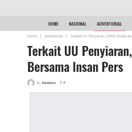
HOME
NASIONAL
ADVENTORIAL
Home
Adventorial
Terkait UU Penyiaran, DPRD Babel Au
Terkait UU Penyiaran
Bersama Insan Pers
0
By
Redaksi