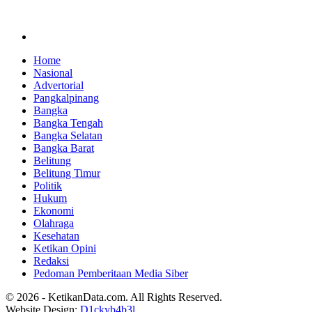
Home
Nasional
Advertorial
Pangkalpinang
Bangka
Bangka Tengah
Bangka Selatan
Bangka Barat
Belitung
Belitung Timur
Politik
Hukum
Ekonomi
Olahraga
Kesehatan
Ketikan Opini
Redaksi
Pedoman Pemberitaan Media Siber
© 2026 - KetikanData.com. All Rights Reserved.
Website Design:
D1ckyb4b3l