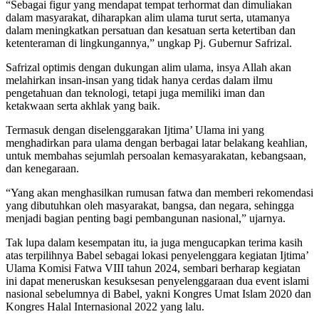
“Sebagai figur yang mendapat tempat terhormat dan dimuliakan
dalam masyarakat, diharapkan alim ulama turut serta, utamanya
dalam meningkatkan persatuan dan kesatuan serta ketertiban dan
ketenteraman di lingkungannya,” ungkap Pj. Gubernur Safrizal.
Safrizal optimis dengan dukungan alim ulama, insya Allah akan
melahirkan insan-insan yang tidak hanya cerdas dalam ilmu
pengetahuan dan teknologi, tetapi juga memiliki iman dan
ketakwaan serta akhlak yang baik.
Termasuk dengan diselenggarakan Ijtima’ Ulama ini yang
menghadirkan para ulama dengan berbagai latar belakang keahlian,
untuk membahas sejumlah persoalan kemasyarakatan, kebangsaan,
dan kenegaraan.
“Yang akan menghasilkan rumusan fatwa dan memberi rekomendasi
yang dibutuhkan oleh masyarakat, bangsa, dan negara, sehingga
menjadi bagian penting bagi pembangunan nasional,” ujarnya.
Tak lupa dalam kesempatan itu, ia juga mengucapkan terima kasih
atas terpilihnya Babel sebagai lokasi penyelenggara kegiatan Ijtima’
Ulama Komisi Fatwa VIII tahun 2024, sembari berharap kegiatan
ini dapat meneruskan kesuksesan penyelenggaraan dua event islami
nasional sebelumnya di Babel, yakni Kongres Umat Islam 2020 dan
Kongres Halal Internasional 2022 yang lalu.