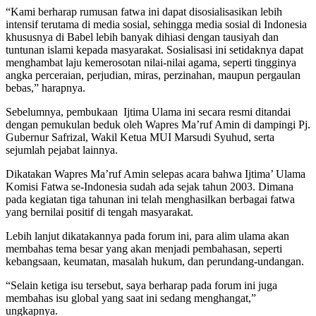
“Kami berharap rumusan fatwa ini dapat disosialisasikan lebih
intensif terutama di media sosial, sehingga media sosial di Indonesia
khususnya di Babel lebih banyak dihiasi dengan tausiyah dan
tuntunan islami kepada masyarakat. Sosialisasi ini setidaknya dapat
menghambat laju kemerosotan nilai-nilai agama, seperti tingginya
angka perceraian, perjudian, miras, perzinahan, maupun pergaulan
bebas,” harapnya.
Sebelumnya, pembukaan Ijtima Ulama ini secara resmi ditandai
dengan pemukulan beduk oleh Wapres Ma’ruf Amin di dampingi Pj.
Gubernur Safrizal, Wakil Ketua MUI Marsudi Syuhud, serta
sejumlah pejabat lainnya.
Dikatakan Wapres Ma’ruf Amin selepas acara bahwa Ijtima’ Ulama
Komisi Fatwa se-Indonesia sudah ada sejak tahun 2003. Dimana
pada kegiatan tiga tahunan ini telah menghasilkan berbagai fatwa
yang bernilai positif di tengah masyarakat.
Lebih lanjut dikatakannya pada forum ini, para alim ulama akan
membahas tema besar yang akan menjadi pembahasan, seperti
kebangsaan, keumatan, masalah hukum, dan perundang-undangan.
“Selain ketiga isu tersebut, saya berharap pada forum ini juga
membahas isu global yang saat ini sedang menghangat,”
ungkapnya.