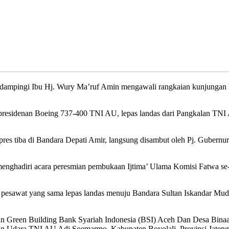
ampingi Ibu Hj. Wury Ma’ruf Amin mengawali rangkaian kunjungan ke
residenan Boeing 737-400 TNI AU, lepas landas dari Pangkalan TNI 
pres tiba di Bandara Depati Amir, langsung disambut oleh Pj. Gubern
nghadiri acara peresmian pembukaan Ijtima’ Ulama Komisi Fatwa se- I
pesawat yang sama lepas landas menuju Bandara Sultan Iskandar Muda,
ian Green Building Bank Syariah Indonesia (BSI) Aceh Dan Desa Binaa
n Udara TNI AU Adi Soemarmo, Kabupaten Boyolali, Provinsi Jateng