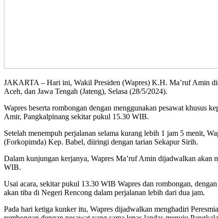
JAKARTA – Hari ini, Wakil Presiden (Wapres) K.H. Ma’ruf Amin did
Aceh, dan Jawa Tengah (Jateng), Selasa (28/5/2024).
Wapres beserta rombongan dengan menggunakan pesawat khusus kep
Amir, Pangkalpinang sekitar pukul 15.30 WIB.
Setelah menempuh perjalanan selama kurang lebih 1 jam 5 menit, Wa
(Forkopimda) Kep. Babel, diiringi dengan tarian Sekapur Sirih.
Dalam kunjungan kerjanya, Wapres Ma’ruf Amin dijadwalkan akan me
WIB.
Usai acara, sekitar pukul 13.30 WIB Wapres dan rombongan, dengan 
akan tiba di Negeri Rencong dalam perjalanan lebih dari dua jam.
Pada hari ketiga kunker itu, Wapres dijadwalkan menghadiri Peresm
rombongan dengan pesawat yang sama lepas landas menuju Pangkala