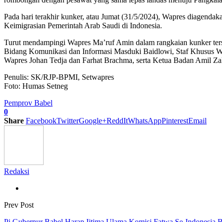
Pada hari terakhir kunker, atau Jumat (31/5/2024), Wapres diagendaka
Keimigrasian Pemerintah Arab Saudi di Indonesia.
Turut mendampingi Wapres Ma’ruf Amin dalam rangkaian kunker terse
Bidang Komunikasi dan Informasi Masduki Baidlowi, Staf Khusus 
Wapres Johan Tedja dan Farhat Brachma, serta Ketua Badan Amil Z
Penulis: SK/RJP-BPMI, Setwapres
Foto: Humas Setneg
Pemprov Babel
0
Share
Facebook
Twitter
Google+
ReddIt
WhatsApp
Pinterest
Email
Redaksi
Prev Post
Pj Gubernur Babel Harap Ijtima Ulama Komisi Fatwa Se-Indonesia 