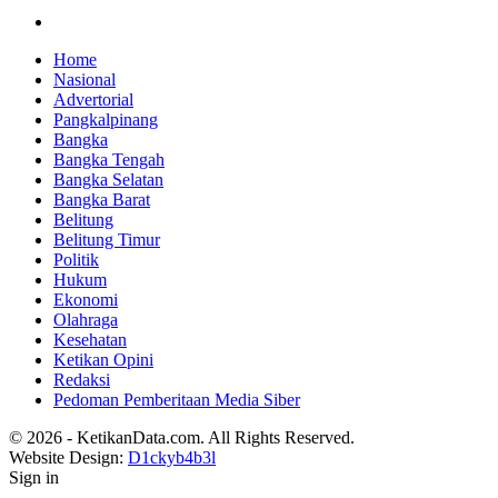
Home
Nasional
Advertorial
Pangkalpinang
Bangka
Bangka Tengah
Bangka Selatan
Bangka Barat
Belitung
Belitung Timur
Politik
Hukum
Ekonomi
Olahraga
Kesehatan
Ketikan Opini
Redaksi
Pedoman Pemberitaan Media Siber
© 2026 - KetikanData.com. All Rights Reserved.
Website Design:
D1ckyb4b3l
Sign in