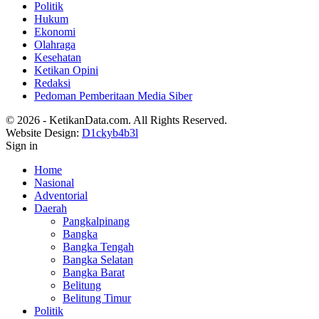
Politik
Hukum
Ekonomi
Olahraga
Kesehatan
Ketikan Opini
Redaksi
Pedoman Pemberitaan Media Siber
© 2026 - KetikanData.com. All Rights Reserved.
Website Design:
D1ckyb4b3l
Sign in
Home
Nasional
Adventorial
Daerah
Pangkalpinang
Bangka
Bangka Tengah
Bangka Selatan
Bangka Barat
Belitung
Belitung Timur
Politik