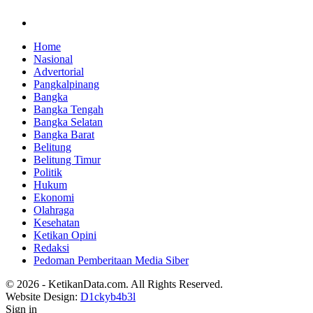
Home
Nasional
Advertorial
Pangkalpinang
Bangka
Bangka Tengah
Bangka Selatan
Bangka Barat
Belitung
Belitung Timur
Politik
Hukum
Ekonomi
Olahraga
Kesehatan
Ketikan Opini
Redaksi
Pedoman Pemberitaan Media Siber
© 2026 - KetikanData.com. All Rights Reserved.
Website Design:
D1ckyb4b3l
Sign in