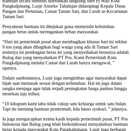
Bantuan secara simbolis diserahkan langsung oleh Pj Wali Kota
Pangkalpinang, Lusje Anneke Tabalujan didampingi Kepala Dinas
Pangan dan Pertanian, Camat Taman Sari, dan Lurah se-Kecamatan
Taman Sari.
Penyaluran bantuan ini ditujukan guna memenuhi kebutuhan
pangan beras untuk meringankan beban masyarakat.
“Hari ini pemerintah pusat akan membagikan khusus hari ini sekitar
9 ton yang akan dibagikan bagi warga yang ada di Taman Sari
tentunya ini pembagian beras ini yang menyediakan berasnya adalah
Bulog dan yang menyalurkan PT Pos. Kami Pemerintah Kota
Pangkalpinang melalui Camat dan Lurah hanya mengawal, ”
ujarnya.
Dalam sambutannya, Lusje juga mengimbau agar masyarakat dapat
bijak saat memasak sesuai dengan kebutuhan. Hal ini juga dalam
rangka menjaga agar tidak terjadi peningkatan harga panhan hingga
menekan laju inflasi.
“10 kilogram kami tahu tidak cukup satu keluarga untuk satu bulan.
Tapi itu memang bantuan pemerintah, kita harus syukuri, ” jelasnya.
Ia juga mengucapkan terima kasih kepada pemerintah pusat, PT Pos
Indonesia dan Bulog yang telah berkolaborasi menyalurkan bantuan
beras kepada masyarakat Kota Pangkalpinang. Lusje juga berharap