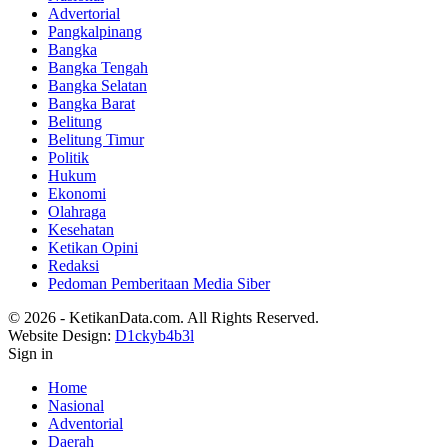
Advertorial
Pangkalpinang
Bangka
Bangka Tengah
Bangka Selatan
Bangka Barat
Belitung
Belitung Timur
Politik
Hukum
Ekonomi
Olahraga
Kesehatan
Ketikan Opini
Redaksi
Pedoman Pemberitaan Media Siber
© 2026 - KetikanData.com. All Rights Reserved.
Website Design:
D1ckyb4b3l
Sign in
Home
Nasional
Adventorial
Daerah