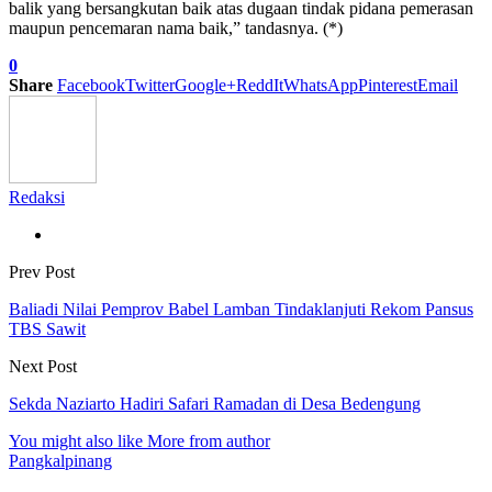
balik yang bersangkutan baik atas dugaan tindak pidana pemerasan
maupun pencemaran nama baik,” tandasnya. (*)
0
Share
Facebook
Twitter
Google+
ReddIt
WhatsApp
Pinterest
Email
Redaksi
Prev Post
Baliadi Nilai Pemprov Babel Lamban Tindaklanjuti Rekom Pansus
TBS Sawit
Next Post
Sekda Naziarto Hadiri Safari Ramadan di Desa Bedengung
You might also like
More from author
Pangkalpinang