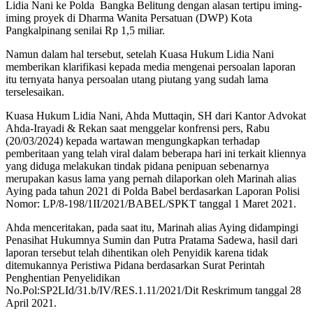
Lidia Nani ke Polda Bangka Belitung dengan alasan tertipu iming-
iming proyek di Dharma Wanita Persatuan (DWP) Kota
Pangkalpinang senilai Rp 1,5 miliar.
Namun dalam hal tersebut, setelah Kuasa Hukum Lidia Nani
memberikan klarifikasi kepada media mengenai persoalan laporan
itu ternyata hanya persoalan utang piutang yang sudah lama
terselesaikan.
Kuasa Hukum Lidia Nani, Ahda Muttaqin, SH dari Kantor Advokat
Ahda-Irayadi & Rekan saat menggelar konfrensi pers, Rabu
(20/03/2024) kepada wartawan mengungkapkan terhadap
pemberitaan yang telah viral dalam beberapa hari ini terkait kliennya
yang diduga melakukan tindak pidana penipuan sebenarnya
merupakan kasus lama yang pernah dilaporkan oleh Marinah alias
Aying pada tahun 2021 di Polda Babel berdasarkan Laporan Polisi
Nomor: LP/8-198/1II/2021/BABEL/SPKT tanggal 1 Maret 2021.
Ahda menceritakan, pada saat itu, Marinah alias Aying didampingi
Penasihat Hukumnya Sumin dan Putra Pratama Sadewa, hasil dari
laporan tersebut telah dihentikan oleh Penyidik karena tidak
ditemukannya Peristiwa Pidana berdasarkan Surat Perintah
Penghentian Penyelidikan
No.Pol:SP2LId/31.b/IV/RES.1.11/2021/Dit Reskrimum tanggal 28
April 2021.