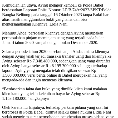
Kemudian lanjutnya, Aying melapor kembali ke Polda Babel
berdasarkan Laporan Polisi Nomor: LP/B/74/x/2023/SPKT/Polda
Bangka Belitung pada tanggal 16 Oktober 2023 tanpa Bukti baru
alias masih menggunakan bukti yang lama dan bisa
mentersangkakan Kliennya, Lidia Nani.
Menurut Ahda, persoalan kliennya dengan Aying merupakan
permasalahan pinjam meminjam uang yang terjadi pada bulan
Januari tahun 2020 sampai dengan bulan Desember 2020.
Selama periode tahun 2020 tersebut lanjut Ahda, antara kliennya
dengan Aying telah terjadi transaksi transfer uang dari kliennya ke
Aying sebesar Rp 7.348.480.000, sedangkan uang yang ditranfer
oleh Aying hanya sebesar Rp 6.195.300.000 sehingga terhadap
laporan Aying yang mengaku telah dirugikan sebesar Rp
1.500.000.000 versi berita online di Babel merupakan hal yang
mengada-ada dan ingin memeras kliennya.
“Berdasarkan fakta dan bukti yang dimiliki klien kami malahan
klien kami yang telah kelebihan bayar ke Aying sebesar Rp
1.153.180.000,” ungkapnya
Oleh karena itu lanjutnya, terhadap perkara pidana yang saat Ini
berproses di Polda Babel, dirinya selaku kuasa hukum Lidia Nani
sudah mengirim surat permohonan penghentian proses pidana yang