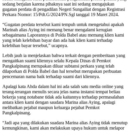
sedang berjalan karena pihaknya saat ini sedang mengajukan
gugatan perdata di pengadilan Negeri Sungailiat dengan Registrasi
Perkara Nomor: 15/Pdt.G/2024/PN.Sgl tanggal 19 Maret 2024.
“Gugatan perdata tersebut kami tempuh untuk mengetahui apakah
Marinah alias Aying ini memang benar mengalami kerugian
sebagaimana Laporannya di Polda Babel atau memang klien kami
yang telah kelebihan bayar dan ada hak klien kami terhadap
kelebihan bayar tersebut,” ucapnya.
Lebih jauh ia menjelaskan bahwa terkait dengan pemberitaan yang
mengaitkan suami kliennya selalu Kepala Dinas di Pemkot
Pangkalpinang merupakan diluar subtansi perkara yang telah
dilaporkan di Polda Babel dan hal tersebut merupakan perbuatan
pencemaran nama baik terhadap suami dari kliennya.
Apalagi kata Ahda dalam hal ini ada salah satu media online yang
terang-terangan menulis secara jelas nama instansi tempat beliau
bekerja yang notabane tidak ada kaitannya terhadap permasalahan
antara klien kami dengan saudara Marina alias Aying, apalagi
melibatkan pejabat maupun keluarga pejabat Pemkot
Pangkalpinang.
“Jadi apa yang dilakukan suadara Marina alias Aying tidak menutup
kemungkinan, kami akan melakukan upaya hukum untuk melapor