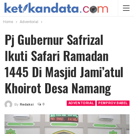
Home
Adventorial
Pj Gubernur Safrizal
Ikuti Safari Ramadan
1445 Di Masjid Jami’atul
Khoirot Desa Namang
ADVENTORIAL
PEMPROV BABEL
0
By
Redaksi