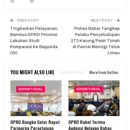
PREV POST
NEXT POST
Tingkatkan Pelayanan,
Polres Babar Tangkap
Banmus DPRD Provinsi
Pelaku Penyeludupan
Lakukan Studi
273 Karung Pasir Timah
Komparasi Ke Bappeda
di Pantai Mentigi Teluk
DKI
Limau
YOU MIGHT ALSO LIKE
More From Author
ADVENTORIAL
ADVENTORIAL
DPRD Bangka Gelar Rapat
DPRD Babel Terima
Paripurna Persetujuan
Audensi Nelayan Bahas