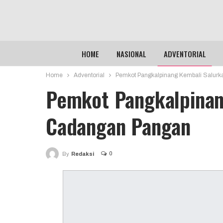
HOME
NASIONAL
ADVENTORIAL
Home
Adventorial
Pemkot Pangkalpinang Kembali Salur
Pemkot Pangkalpinan
Cadangan Pangan
0
By
Redaksi