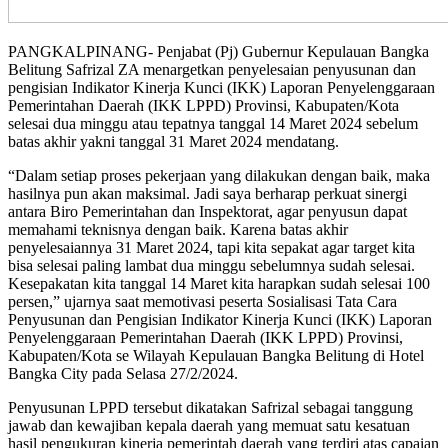
PANGKALPINANG- Penjabat (Pj) Gubernur Kepulauan Bangka
Belitung Safrizal ZA menargetkan penyelesaian penyusunan dan
pengisian Indikator Kinerja Kunci (IKK) Laporan Penyelenggaraan
Pemerintahan Daerah (IKK LPPD) Provinsi, Kabupaten/Kota
selesai dua minggu atau tepatnya tanggal 14 Maret 2024 sebelum
batas akhir yakni tanggal 31 Maret 2024 mendatang.
“Dalam setiap proses pekerjaan yang dilakukan dengan baik, maka
hasilnya pun akan maksimal. Jadi saya berharap perkuat sinergi
antara Biro Pemerintahan dan Inspektorat, agar penyusun dapat
memahami teknisnya dengan baik. Karena batas akhir
penyelesaiannya 31 Maret 2024, tapi kita sepakat agar target kita
bisa selesai paling lambat dua minggu sebelumnya sudah selesai.
Kesepakatan kita tanggal 14 Maret kita harapkan sudah selesai 100
persen,” ujarnya saat memotivasi peserta Sosialisasi Tata Cara
Penyusunan dan Pengisian Indikator Kinerja Kunci (IKK) Laporan
Penyelenggaraan Pemerintahan Daerah (IKK LPPD) Provinsi,
Kabupaten/Kota se Wilayah Kepulauan Bangka Belitung di Hotel
Bangka City pada Selasa 27/2/2024.
Penyusunan LPPD tersebut dikatakan Safrizal sebagai tanggung
jawab dan kewajiban kepala daerah yang memuat satu kesatuan
hasil pengukuran kinerja pemerintah daerah yang terdiri atas capaian