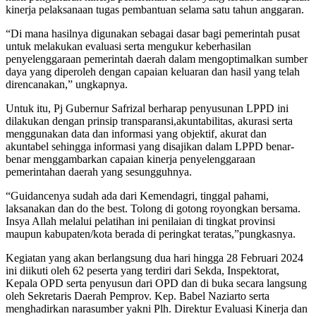
kinerja pelaksanaan tugas pembantuan selama satu tahun anggaran.
“Di mana hasilnya digunakan sebagai dasar bagi pemerintah pusat
untuk melakukan evaluasi serta mengukur keberhasilan
penyelenggaraan pemerintah daerah dalam mengoptimalkan sumber
daya yang diperoleh dengan capaian keluaran dan hasil yang telah
direncanakan,” ungkapnya.
Untuk itu, Pj Gubernur Safrizal berharap penyusunan LPPD ini
dilakukan dengan prinsip transparansi,akuntabilitas, akurasi serta
menggunakan data dan informasi yang objektif, akurat dan
akuntabel sehingga informasi yang disajikan dalam LPPD benar-
benar menggambarkan capaian kinerja penyelenggaraan
pemerintahan daerah yang sesungguhnya.
“Guidancenya sudah ada dari Kemendagri, tinggal pahami,
laksanakan dan do the best. Tolong di gotong royongkan bersama.
Insya Allah melalui pelatihan ini penilaian di tingkat provinsi
maupun kabupaten/kota berada di peringkat teratas,”pungkasnya.
Kegiatan yang akan berlangsung dua hari hingga 28 Februari 2024
ini diikuti oleh 62 peserta yang terdiri dari Sekda, Inspektorat,
Kepala OPD serta penyusun dari OPD dan di buka secara langsung
oleh Sekretaris Daerah Pemprov. Kep. Babel Naziarto serta
menghadirkan narasumber yakni Plh. Direktur Evaluasi Kinerja dan