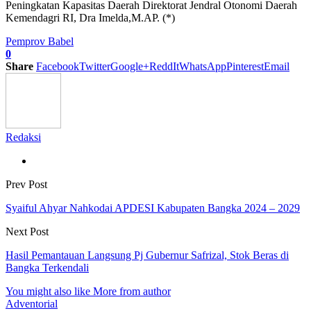
Peningkatan Kapasitas Daerah Direktorat Jendral Otonomi Daerah
Kemendagri RI, Dra Imelda,M.AP. (*)
Pemprov Babel
0
Share
Facebook
Twitter
Google+
ReddIt
WhatsApp
Pinterest
Email
Redaksi
Prev Post
Syaiful Ahyar Nahkodai APDESI Kabupaten Bangka 2024 – 2029
Next Post
Hasil Pemantauan Langsung Pj Gubernur Safrizal, Stok Beras di
Bangka Terkendali
You might also like
More from author
Adventorial