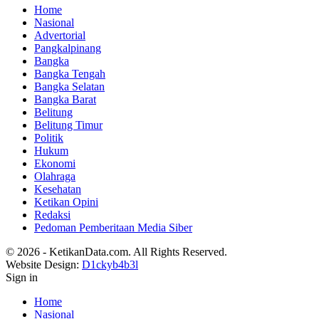
Home
Nasional
Advertorial
Pangkalpinang
Bangka
Bangka Tengah
Bangka Selatan
Bangka Barat
Belitung
Belitung Timur
Politik
Hukum
Ekonomi
Olahraga
Kesehatan
Ketikan Opini
Redaksi
Pedoman Pemberitaan Media Siber
© 2026 - KetikanData.com. All Rights Reserved.
Website Design:
D1ckyb4b3l
Sign in
Home
Nasional