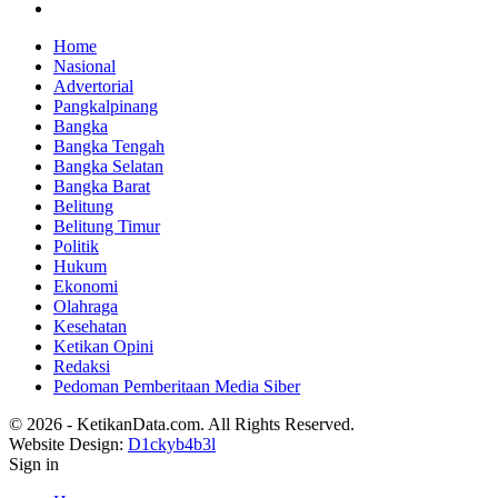
Home
Nasional
Advertorial
Pangkalpinang
Bangka
Bangka Tengah
Bangka Selatan
Bangka Barat
Belitung
Belitung Timur
Politik
Hukum
Ekonomi
Olahraga
Kesehatan
Ketikan Opini
Redaksi
Pedoman Pemberitaan Media Siber
© 2026 - KetikanData.com. All Rights Reserved.
Website Design:
D1ckyb4b3l
Sign in