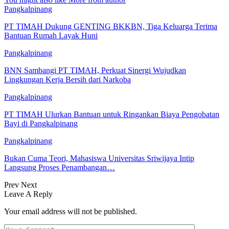
Pangkalpinang
PT TIMAH Dukung GENTING BKKBN, Tiga Keluarga Terima
Bantuan Rumah Layak Huni
Pangkalpinang
BNN Sambangi PT TIMAH, Perkuat Sinergi Wujudkan
Lingkungan Kerja Bersih dari Narkoba
Pangkalpinang
PT TIMAH Ulurkan Bantuan untuk Ringankan Biaya Pengobatan
Bayi di Pangkalpinang
Pangkalpinang
Bukan Cuma Teori, Mahasiswa Universitas Sriwijaya Intip
Langsung Proses Penambangan…
Prev
Next
Leave A Reply
Your email address will not be published.