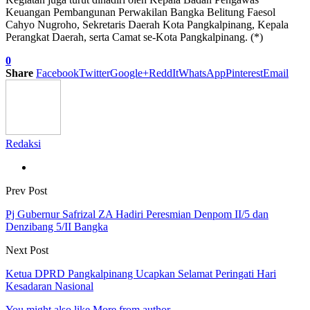
Keuangan Pembangunan Perwakilan Bangka Belitung Faesol
Cahyo Nugroho, Sekretaris Daerah Kota Pangkalpinang, Kepala
Perangkat Daerah, serta Camat se-Kota Pangkalpinang. (*)
0
Share
Facebook
Twitter
Google+
ReddIt
WhatsApp
Pinterest
Email
Redaksi
Prev Post
Pj Gubernur Safrizal ZA Hadiri Peresmian Denpom II/5 dan
Denzibang 5/II Bangka
Next Post
Ketua DPRD Pangkalpinang Ucapkan Selamat Peringati Hari
Kesadaran Nasional
You might also like
More from author