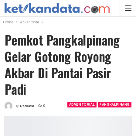
Home
Adventorial
Pemkot Pangkalpinang
Gelar Gotong Royong
Akbar Di Pantai Pasir
Padi
ADVENTORIAL
PANGKALPINANG
0
By
Redaksi