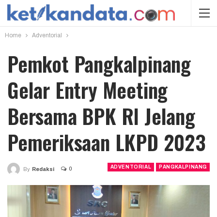
Home
Adventorial
Pemkot Pangkalpinang
Gelar Entry Meeting
Bersama BPK RI Jelang
Pemeriksaan LKPD 2023
ADVENTORIAL
PANGKALPINANG
0
By
Redaksi