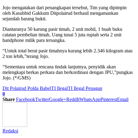
Jojo mengatakan dari penangkapan tersebut, Tim yang dipimpin
oleh Kasubbid Gakkum Ditpolairud berhasil mengamankan
sejumlah barang bukti.
Diantaranya 50 karung pasir timah, 2 unit mobil, 1 buah buku
catatan pembelian timah, Uang tunai 5 juta rupiah serta 2 unit
handphone milik para tersangka.
“Untuk total berat pasir timahnya kurang lebih 2.346 kilogram atau
2 ton lebih,”terang Jojo.
“Sementara untuk rencana tindak lanjutnya, penyidik akan
melengkapi berkas perkara dan berkordinasi dengan JPU,”pungkas
Jojo. (*/GMS)
Dit Polairud Polda Babel
TI Ilegal
TI Ilegal Penagan
0
Share
Facebook
Twitter
Google+
ReddIt
WhatsApp
Pinterest
Email
Redaksi