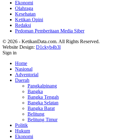
Ekonomi
Olahraga
Kesehatan
Ketikan Opini
Redaksi
Pedoman Pemberitaan Media Siber
© 2026 - KetikanData.com. All Rights Reserved.
Website Design:
D1ckyb4b3l
Sign in
Home
Nasional
Adventorial
Daerah
Pangkalpinang
Bangka
Bangka Tengah
Bangka Selatan
Bangka Barat
Belitung
Belitung Timur
Politik
Hukum
Ekonomi