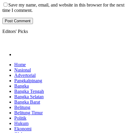
Save my name, email, and website in this browser for the next
time I comment.
Editors' Picks
Home
Nasional
Advertorial
Pangkalpinang
Bangka
Bangka Tengah
Bangka Selatan
Bangka Barat
Belitung
Belitung Timur
Politik
Hukum
Ekonomi