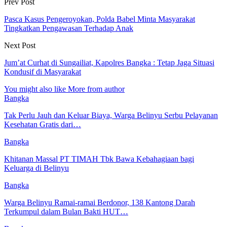
Prev Post
Pasca Kasus Pengeroyokan, Polda Babel Minta Masyarakat
Tingkatkan Pengawasan Terhadap Anak
Next Post
Jum’at Curhat di Sungailiat, Kapolres Bangka : Tetap Jaga Situasi
Kondusif di Masyarakat
You might also like
More from author
Bangka
Tak Perlu Jauh dan Keluar Biaya, Warga Belinyu Serbu Pelayanan
Kesehatan Gratis dari…
Bangka
Khitanan Massal PT TIMAH Tbk Bawa Kebahagiaan bagi
Keluarga di Belinyu
Bangka
Warga Belinyu Ramai-ramai Berdonor, 138 Kantong Darah
Terkumpul dalam Bulan Bakti HUT…