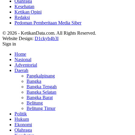
Olahraga
Kesehatan
Ketikan Opini
Redaksi
Pedoman Pemberitaan Media Siber
© 2026 - KetikanData.com. All Rights Reserved.
Website Design:
D1ckyb4b3l
Sign in
Home
Nasional
Adventorial
Daerah
Pangkalpinang
Bangka
Bangka Tengah
Bangka Selatan
Bangka Barat
Belitung
Belitung Timur
Politik
Hukum
Ekonomi
Olahraga