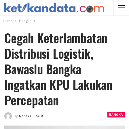
Home
Bangka
Cegah Keterlambatan
Distribusi Logistik,
Bawaslu Bangka
Ingatkan KPU Lakukan
Percepatan
BANGKA
0
By
Redaksi