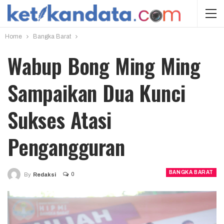
Home
Bangka Barat
Wabup Bong Ming Ming
Sampaikan Dua Kunci
Sukses Atasi
Pengangguran
BANGKA BARAT
0
By
Redaksi