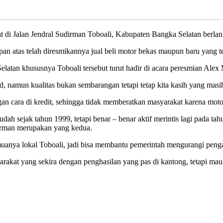
alan Jendral Sudirman Toboali, Kabupaten Bangka Selatan berlang
apan atas telah diresmikannya jual beli motor bekas maupun baru yan
elatan khususnya Toboali tersebut turut hadir di acara peresmian Alex 
 namun kualitas bukan sembarangan tetapi tetap kita kasih yang masih 
gan cara di kredit, sehingga tidak memberatkan masyarakat karena motor
udah sejak tahun 1999, tetapi benar – benar aktif merintis lagi pada 
dirman merupakan yang kedua.
muanya lokal Toboali, jadi bisa membantu pemerintah mengurangi peng
yarakat yang sekira dengan penghasilan yang pas di kantong, tetapi m