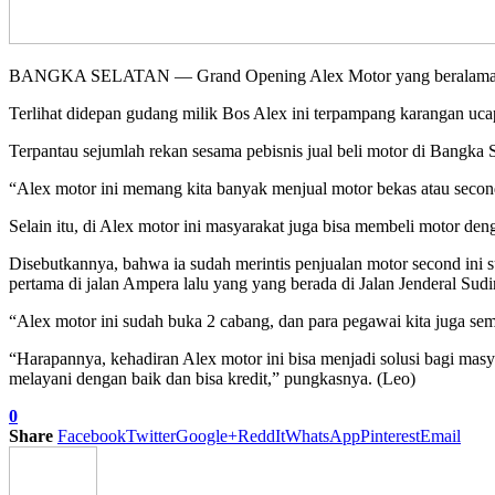
BANGKA SELATAN — Grand Opening Alex Motor yang beralamat di J
Terlihat didepan gudang milik Bos Alex ini terpampang karangan uc
Terpantau sejumlah rekan sesama pebisnis jual beli motor di Bangka S
“Alex motor ini memang kita banyak menjual motor bekas atau second,
Selain itu, di Alex motor ini masyarakat juga bisa membeli motor den
Disebutkannya, bahwa ia sudah merintis penjualan motor second ini s
pertama di jalan Ampera lalu yang yang berada di Jalan Jenderal Su
“Alex motor ini sudah buka 2 cabang, dan para pegawai kita juga se
“Harapannya, kehadiran Alex motor ini bisa menjadi solusi bagi mas
melayani dengan baik dan bisa kredit,” pungkasnya. (Leo)
0
Share
Facebook
Twitter
Google+
ReddIt
WhatsApp
Pinterest
Email