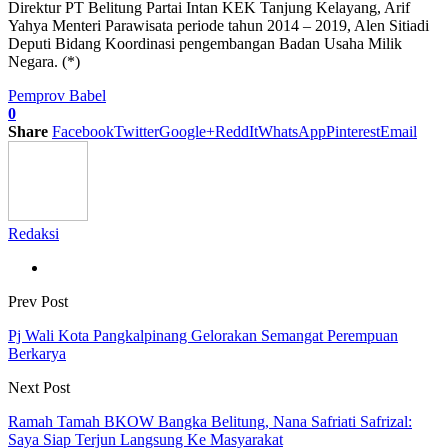
Direktur PT Belitung Partai Intan KEK Tanjung Kelayang, Arif
Yahya Menteri Parawisata periode tahun 2014 – 2019, Alen Sitiadi
Deputi Bidang Koordinasi pengembangan Badan Usaha Milik
Negara. (*)
Pemprov Babel
0
Share
Facebook
Twitter
Google+
ReddIt
WhatsApp
Pinterest
Email
Redaksi
Prev Post
Pj Wali Kota Pangkalpinang Gelorakan Semangat Perempuan
Berkarya
Next Post
Ramah Tamah BKOW Bangka Belitung, Nana Safriati Safrizal:
Saya Siap Terjun Langsung Ke Masyarakat