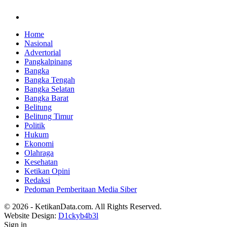
Home
Nasional
Advertorial
Pangkalpinang
Bangka
Bangka Tengah
Bangka Selatan
Bangka Barat
Belitung
Belitung Timur
Politik
Hukum
Ekonomi
Olahraga
Kesehatan
Ketikan Opini
Redaksi
Pedoman Pemberitaan Media Siber
© 2026 - KetikanData.com. All Rights Reserved.
Website Design:
D1ckyb4b3l
Sign in