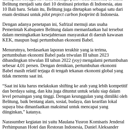
Belitung menjadi satu dari 10 destinasi prioritas di Indonesia, atau
10 Bali baru. Selain itu, Belitung juga ditetapkan sebagai satu dari
enam destinasi untuk
pilot project carbon footprint
di Indonesia.
Dengan adanya penetapan ini, Safrizal memuji atas usaha
Pemerintah Kabupaten Belitung dalam memanfaatkan hal tersebut
dalam meningkatkan kesejahteraan masyarakat di daerah kawasan
KEK, maupun bagi pertumbuhan ekonomi Babel.
Menurutnya, berdasarkan laporan terakhir yang ia terima,
pertumbuhan ekonomi Babel pada triwulan III tahun 2023
dibandingkan triwulan III tahun 2022
(yoy)
mengalami pertumbuhan
sebesar 4,01 persen. Dengan demikian, pertumbuhan ekonomi
Babel masih relatif terjaga di tengah tekanan ekonomi global yang
tidak menentu saat ini.
“Saat ini kita harus melakukan shifting ke arah yang lebih kompetitif
dan berdaya saing, dan kita juga dituntut untuk selalu siap dalam
level persaingan yang tinggi. Dengan keunggulan yang dimiliki oleh
Belitung, baik bentang alam, sosial, budaya, dan kearifan lokal
supaya bisa dimanfaatkan maksimal untuk mencapai yang
diinginkan,” katanya.
Narasumber kegiatan ini yaitu Maulana Yusron Komisaris Jenderal
Perhimpunan Hotel dan Restoran Indonesia, Daniel Aleksander