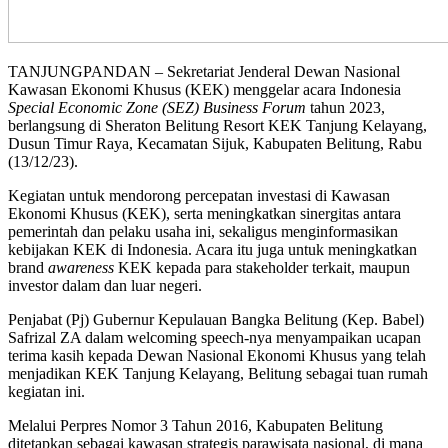
TANJUNGPANDAN – Sekretariat Jenderal Dewan Nasional
Kawasan Ekonomi Khusus (KEK) menggelar acara Indonesia
Special Economic Zone (SEZ) Business Forum
tahun 2023,
berlangsung di Sheraton Belitung Resort KEK Tanjung Kelayang,
Dusun Timur Raya, Kecamatan Sijuk, Kabupaten Belitung, Rabu
(13/12/23).
Kegiatan untuk mendorong percepatan investasi di Kawasan
Ekonomi Khusus (KEK), serta meningkatkan sinergitas antara
pemerintah dan pelaku usaha ini, sekaligus menginformasikan
kebijakan KEK di Indonesia. Acara itu juga untuk meningkatkan
brand
awareness
KEK kepada para stakeholder terkait, maupun
investor dalam dan luar negeri.
Penjabat (Pj) Gubernur Kepulauan Bangka Belitung (Kep. Babel)
Safrizal ZA dalam welcoming speech-nya menyampaikan ucapan
terima kasih kepada Dewan Nasional Ekonomi Khusus yang telah
menjadikan KEK Tanjung Kelayang, Belitung sebagai tuan rumah
kegiatan ini.
Melalui Perpres Nomor 3 Tahun 2016, Kabupaten Belitung
ditetapkan sebagai kawasan strategis parawisata nasional, di mana