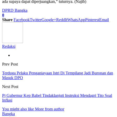
ada supaya dapat diperjuangkan,” tuturnya. (Najib)
DPRD Bangka
0
Share
Facebook
Twitter
Google+
ReddIt
WhatsApp
Pinterest
Email
Redaksi
Prev Post
Terduga Pelaku Penganiayaan Istri Di Tempilang Jadi Buronan dan
Masuk DPO
Next Post
Pj Gubernur Kep Babel Tindaklanjuti Instruksi Mendagri Tito Soal
Inflasi
You might also like
More from author
Bangka