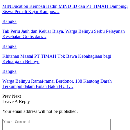
MINDucation Kembali Hadir, MIND ID dan PT TIMAH Dampingi
Siswa Pemali Kejar Kampus…
Bangka
Tak Perlu Jauh dan Keluar Biaya, Warga Belinyu Serbu Pelayanan
Kesehatan Gratis dari…
Bangka
Khitanan Massal PT TIMAH Tbk Bawa Kebahagiaan bagi
Keluarga di Belinyu
Bangka
Warga Belinyu Ramai-ramai Berdonor, 138 Kantong Darah
Terkumpul dalam Bulan Bakti HUT…
Prev
Next
Leave A Reply
Your email address will not be published.