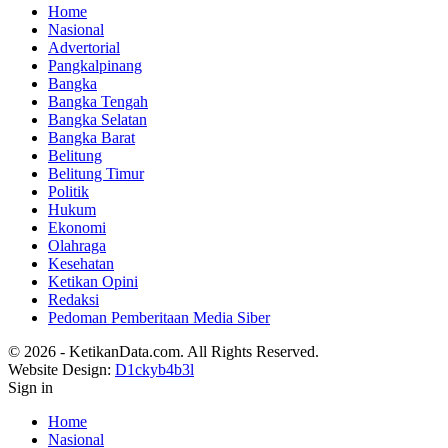
Home
Nasional
Advertorial
Pangkalpinang
Bangka
Bangka Tengah
Bangka Selatan
Bangka Barat
Belitung
Belitung Timur
Politik
Hukum
Ekonomi
Olahraga
Kesehatan
Ketikan Opini
Redaksi
Pedoman Pemberitaan Media Siber
© 2026 - KetikanData.com. All Rights Reserved.
Website Design:
D1ckyb4b3l
Sign in
Home
Nasional