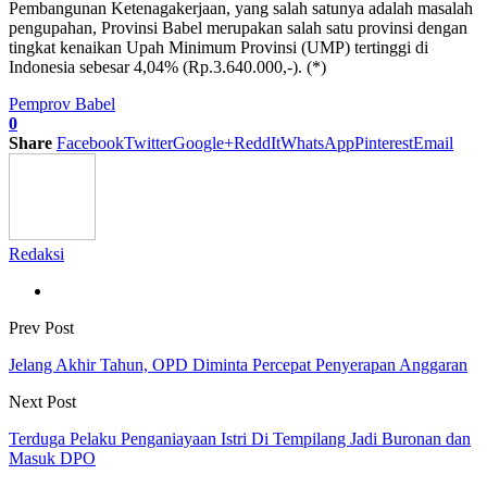
Pembangunan Ketenagakerjaan, yang salah satunya adalah masalah
pengupahan, Provinsi Babel merupakan salah satu provinsi dengan
tingkat kenaikan Upah Minimum Provinsi (UMP) tertinggi di
Indonesia sebesar 4,04% (Rp.3.640.000,-). (*)
Pemprov Babel
0
Share
Facebook
Twitter
Google+
ReddIt
WhatsApp
Pinterest
Email
Redaksi
Prev Post
Jelang Akhir Tahun, OPD Diminta Percepat Penyerapan Anggaran
Next Post
Terduga Pelaku Penganiayaan Istri Di Tempilang Jadi Buronan dan
Masuk DPO