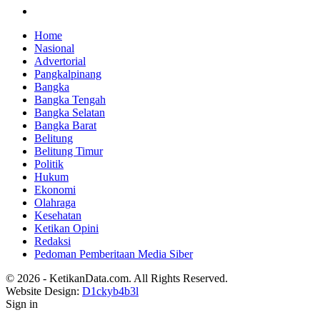
Home
Nasional
Advertorial
Pangkalpinang
Bangka
Bangka Tengah
Bangka Selatan
Bangka Barat
Belitung
Belitung Timur
Politik
Hukum
Ekonomi
Olahraga
Kesehatan
Ketikan Opini
Redaksi
Pedoman Pemberitaan Media Siber
© 2026 - KetikanData.com. All Rights Reserved.
Website Design:
D1ckyb4b3l
Sign in