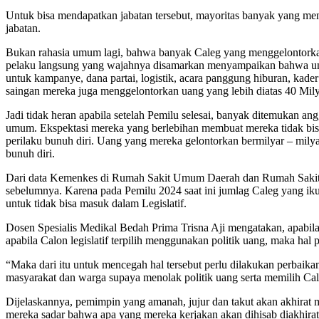
Untuk bisa mendapatkan jabatan tersebut, mayoritas banyak yang meng
jabatan.
Bukan rahasia umum lagi, bahwa banyak Caleg yang menggelontorkan 
pelaku langsung yang wajahnya disamarkan menyampaikan bahwa untu
untuk kampanye, dana partai, logistik, acara panggung hiburan, kade
saingan mereka juga menggelontorkan uang yang lebih diatas 40 Mily
Jadi tidak heran apabila setelah Pemilu selesai, banyak ditemukan a
umum. Ekspektasi mereka yang berlebihan membuat mereka tidak bisa 
perilaku bunuh diri. Uang yang mereka gelontorkan bermilyar – mily
bunuh diri.
Dari data Kemenkes di Rumah Sakit Umum Daerah dan Rumah Sakit Ji
sebelumnya. Karena pada Pemilu 2024 saat ini jumlag Caleg yang iku
untuk tidak bisa masuk dalam Legislatif.
Dosen Spesialis Medikal Bedah Prima Trisna Aji mengatakan, apabil
apabila Calon legislatif terpilih menggunakan politik uang, maka ha
“Maka dari itu untuk mencegah hal tersebut perlu dilakukan perbaik
masyarakat dan warga supaya menolak politik uang serta memilih Cale
Dijelaskannya, pemimpin yang amanah, jujur dan takut akan akhirat ma
mereka sadar bahwa apa yang mereka kerjakan akan dihisab diakhirat