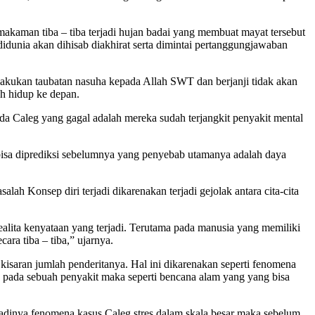
akaman tiba – tiba terjadi hujan badai yang membuat mayat tersebut
didunia akan dihisab diakhirat serta dimintai pertanggungjawaban
elakukan taubatan nasuha kepada Allah SWT dan berjanji tidak akan
h hidup ke depan.
a Caleg yang gagal adalah mereka sudah terjangkit penyakit mental
 bisa diprediksi sebelumnya yang penyebab utamanya adalah daya
ah Konsep diri terjadi dikarenakan terjadi gejolak antara cita-cita
realita kenyataan yang terjadi. Terutama pada manusia yang memiliki
ra tiba – tiba,” ujarnya.
 kisaran jumlah penderitanya. Hal ini dikarenakan seperti fenomena
n pada sebuah penyakit maka seperti bencana alam yang yang bisa
adinya fenomena kasus Caleg stres dalam skala besar maka sebelum