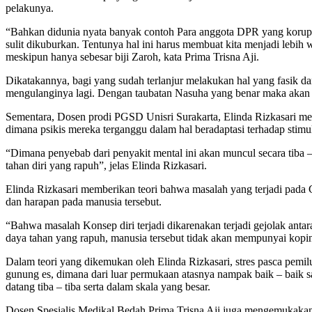
pelakunya.
“Bahkan didunia nyata banyak contoh Para anggota DPR yang korupsi
sulit dikuburkan. Tentunya hal ini harus membuat kita menjadi lebih 
meskipun hanya sebesar biji Zaroh, kata Prima Trisna Aji.
Dikatakannya, bagi yang sudah terlanjur melakukan hal yang fasik d
mengulanginya lagi. Dengan taubatan Nasuha yang benar maka akan m
Sementara, Dosen prodi PGSD Unisri Surakarta, Elinda Rizkasari men
dimana psikis mereka terganggu dalam hal beradaptasi terhadap stimul
“Dimana penyebab dari penyakit mental ini akan muncul secara tiba 
tahan diri yang rapuh”, jelas Elinda Rizkasari.
Elinda Rizkasari memberikan teori bahwa masalah yang terjadi pada Ca
dan harapan pada manusia tersebut.
“Bahwa masalah Konsep diri terjadi dikarenakan terjadi gejolak antar
daya tahan yang rapuh, manusia tersebut tidak akan mempunyai koping
Dalam teori yang dikemukan oleh Elinda Rizkasari, stres pasca pemilu
gunung es, dimana dari luar permukaan atasnya nampak baik – baik s
datang tiba – tiba serta dalam skala yang besar.
Dosen Spesialis Medikal Bedah Prima Trisna Aji juga mengemukakan 