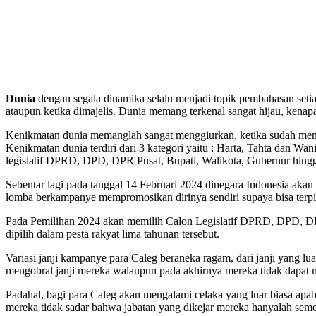
Dunia
dengan segala dinamika selalu menjadi topik pembahasan setia
ataupun ketika dimajelis. Dunia memang terkenal sangat hijau, kenap
Kenikmatan dunia memanglah sangat menggiurkan, ketika sudah mend
Kenikmatan dunia terdiri dari 3 kategori yaitu : Harta, Tahta dan Wa
legislatif DPRD, DPD, DPR Pusat, Bupati, Walikota, Gubernur hingg
Sebentar lagi pada tanggal 14 Februari 2024 dinegara Indonesia aka
lomba berkampanye mempromosikan dirinya sendiri supaya bisa terpi
Pada Pemilihan 2024 akan memilih Calon Legislatif DPRD, DPD, DPR 
dipilih dalam pesta rakyat lima tahunan tersebut.
Variasi janji kampanye para Caleg beraneka ragam, dari janji yang l
mengobral janji mereka walaupun pada akhirnya mereka tidak dapat me
Padahal, bagi para Caleg akan mengalami celaka yang luar biasa apab
mereka tidak sadar bahwa jabatan yang dikejar mereka hanyalah seme