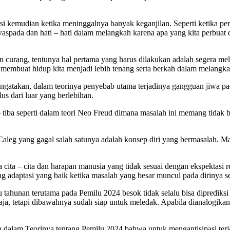
 kemudian ketika meninggalnya banyak keganjilan. Seperti ketika pem
waspada dan hati – hati dalam melangkah karena apa yang kita perbuat 
an curang, tentunya hal pertama yang harus dilakukan adalah segera m
embuat hidup kita menjadi lebih tenang serta berkah dalam melangka
gatakan, dalam teorinya penyebab utama terjadinya gangguan jiwa pad
us dari luar yang berlebihan.
– tiba seperti dalam teori Neo Freud dimana masalah ini memang tidak
leg yang gagal salah satunya adalah konsep diri yang bermasalah. Masal
a cita – cita dan harapan manusia yang tidak sesuai dengan ekspektasi 
 adaptasi yang baik ketika masalah yang besar muncul pada dirinya seca
 tahunan terutama pada Pemilu 2024 besok tidak selalu bisa diprediksi
aja, tetapi dibawahnya sudah siap untuk meledak. Apabila dianalogika
dalam Teorinya tentang Pemilu 2024 bahwa untuk mengantisipasi terj