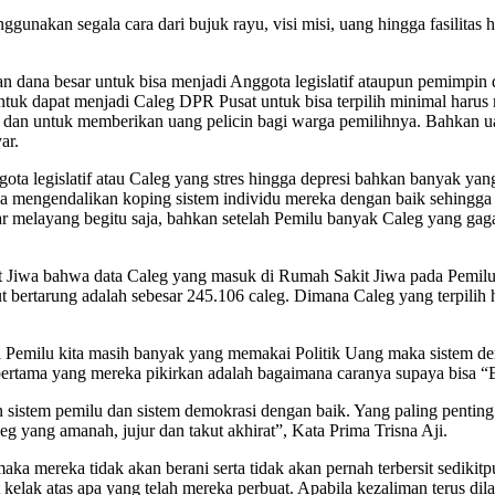
gunakan segala cara dari bujuk rayu, visi misi, uang hingga fasilitas
dana besar untuk bisa menjadi Anggota legislatif ataupun pemimpin d
k dapat menjadi Caleg DPR Pusat untuk bisa terpilih minimal harus 
r dan untuk memberikan uang pelicin bagi warga pemilihnya. Bahkan uan
ar.
nggota legislatif atau Caleg yang stres hingga depresi bahkan banyak 
mengendalikan koping sistem individu mereka dengan baik sehingga me
ar melayang begitu saja, bahkan setelah Pemilu banyak Caleg yang ga
wa bahwa data Caleg yang masuk di Rumah Sakit Jiwa pada Pemilu 20
t bertarung adalah sebesar 245.106 caleg. Dimana Caleg yang terpili
a Pemilu kita masih banyak yang memakai Politik Uang maka sistem dem
l pertama yang mereka pikirkan adalah bagaimana caranya supaya bisa 
an sistem pemilu dan sistem demokrasi dengan baik. Yang paling penti
g yang amanah, jujur dan takut akhirat”, Kata Prima Trisna Aji.
ka mereka tidak akan berani serta tidak akan pernah terbersit sedikit
 kelak atas apa yang telah mereka perbuat. Apabila kezaliman terus 