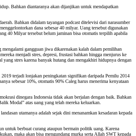
 hidup. Bahkan diantaranya akan dijanjikan untuk mendapatkan
aerah. Bahkan didalam tayangan podcast ditelevisi dari narasumber
menggelontorkan dana sebesar 40 milyar. Uang tersebut digunakan
g 40 Milyar tersebut belum jaminan bisa otomatis terpilih apabila
yang mengalami gangguan jiwa dikarenakan kalah dalam pemilihan
reka menjadi stres, depresi, frustasi bahkan hingga menjurus ke
gal yang stres karena banyak hutang dan mengakhiri hidupnya dengan
19 terjadi lonjakan peningkatan signifikan daripada Pemilu 2014
h hanya sebesar 10%, otomatis 90% Caleg harus menerima kenyataan
okrasi dinegara Indonesia tidak akan berjalan dengan baik. Bahkan
“Balik Modal” atas uang yang telah mereka keluarkan.
ng landasan utamanya adalah sejak dini menanamkan kesadaran kepada
pun untuk berbuat curang ataupun bermain politik uang. Karena
dilakukan, maka akan bisa mengundang murka serta Allah SWT kepada