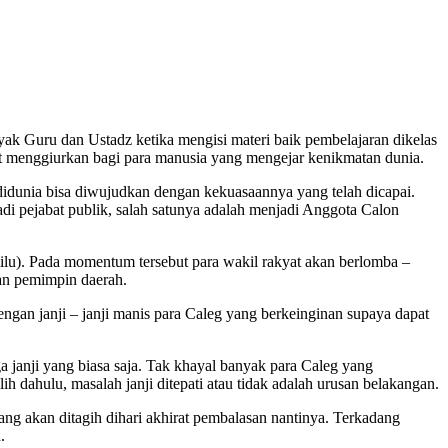
yak Guru dan Ustadz ketika mengisi materi baik pembelajaran dikelas
gat menggiurkan bagi para manusia yang mengejar kenikmatan dunia.
dunia bisa diwujudkan dengan kekuasaannya yang telah dicapai.
adi pejabat publik, salah satunya adalah menjadi Anggota Calon
ilu). Pada momentum tersebut para wakil rakyat akan berlomba –
dan pemimpin daerah.
gan janji – janji manis para Caleg yang berkeinginan supaya dapat
a janji yang biasa saja. Tak khayal banyak para Caleg yang
 dahulu, masalah janji ditepati atau tidak adalah urusan belakangan.
ang akan ditagih dihari akhirat pembalasan nantinya. Terkadang
.