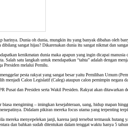
p harinya. Dunia oh dunia, mungkin itu yang banyak dibahas oleh ban
a dibilang sangat hijau? Dikarenakan dunia itu sangat nikmat dan san
apatkan kenikmatan dunia maka apapun yang ingin dicapai manusia di
nita. Salah satu langkah untuk mendapatkan “tahta” adalah dengan menj
a Presiden melalui Pemilu.
n menggelar pesta rakyat yang sangat besar yaitu Pemilihan Umum (Pem
lih menjadi Calon Legislatif (Caleg) ataupun calon pemimpin negara 
Pusat dan Presiden serta Wakil Presiden. Rakyat akan ditawarkan den
uar biasa mengiming – imingkan kesejahteraan, uang, hidup mapan hingg
nepatinya. Didalam pikiran mereka focus utama yang terpenting terpilih
ila mereka menyepelekan janji, karena janji tersebut termasuk hutang y
ntara dan bahkan sudah ditentukan dalam tenggat waktu hanya 5 tahun