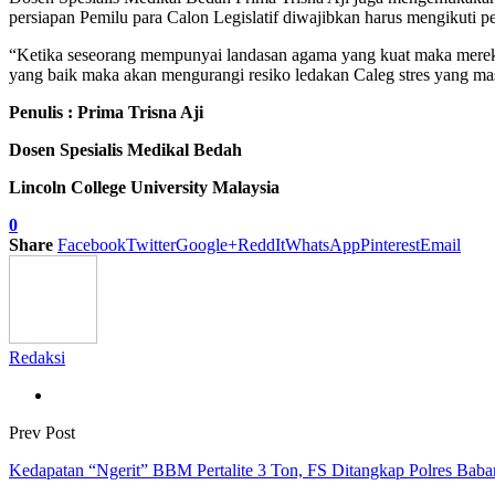
persiapan Pemilu para Calon Legislatif diwajibkan harus mengikuti 
“Ketika seseorang mempunyai landasan agama yang kuat maka mereka
yang baik maka akan mengurangi resiko ledakan Caleg stres yang m
Penulis : Prima Trisna Aji
Dosen Spesialis Medikal Bedah
Lincoln College University Malaysia
0
Share
Facebook
Twitter
Google+
ReddIt
WhatsApp
Pinterest
Email
Redaksi
Prev Post
Kedapatan “Ngerit” BBM Pertalite 3 Ton, FS Ditangkap Polres Baba