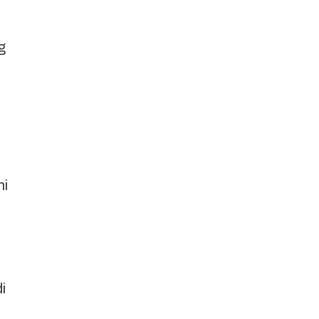
g
ni
.
i