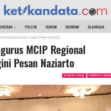
DAERAH
POLITIK
HUKUM
EKONOMI
OLAHRAGA
nal Kepulauan Babel, Begini Pesan Naziarto
ngurus MCIP Regional
ini Pesan Naziarto
ADVENTORIAL
PEMPROV BAB