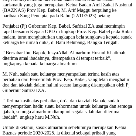
karismatik yang juga merupakan Ketua Badan Amil Zakat Nasional
(BAZNAS) Prov Kep. Babel, M. Arif Maggu berpulang ke
haribaan Sang Pencipta, pada Rabu (22/11/2023) petang.
Penjabat (Pj) Gubernur Kep. Babel, Safrizal ZA usai memimpin
rapat bersama Kepala OPD di lingkup Prov. Kep. Babel pada Rabu
malam, turut menghaturkan ungkapan bela sungkawa kepada sanak
keluarga ke rumah duka, di Batu Belubang, Bangka Tengah.
” Bersabar Ibu, Bapak, InsyaAllah Almarhum Husnul Khatimah,
diterima amal ibadahnya, ditempatkan di tempat terbaik”,
ungkapnya kepada keluarga almarhum.
M. Nuh, salah satu keluarga menyampaikan terima kasih atas
perhatian dari Pemerintah Prov. Kep. Babel, yang telah menghatur
doa dan takziah dalam hal ini secara langsung disampaikan oleh Pj
Gubernur Safrizal ZA.
” Terima kasih atas perhatian, do’a dan takziah Bapak, sudah
menyempatkan hadir, suatu kehormatan untuk keluarga dan semoga
ijabah, semoga almarhum diampuni segala salah dan diterima
ibadah”, ungkap haru M.Nuh.
Untuk diketahui, sosok almarhum sebelumnya merupakan Ketua
Baznas periode 2020-2025, ia dikenal sebagai pribadi yang