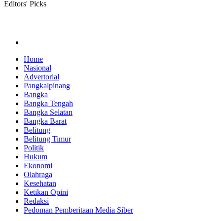
Editors' Picks
Home
Nasional
Advertorial
Pangkalpinang
Bangka
Bangka Tengah
Bangka Selatan
Bangka Barat
Belitung
Belitung Timur
Politik
Hukum
Ekonomi
Olahraga
Kesehatan
Ketikan Opini
Redaksi
Pedoman Pemberitaan Media Siber