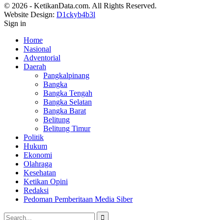
© 2026 - KetikanData.com. All Rights Reserved.
Website Design:
D1ckyb4b3l
Sign in
Home
Nasional
Adventorial
Daerah
Pangkalpinang
Bangka
Bangka Tengah
Bangka Selatan
Bangka Barat
Belitung
Belitung Timur
Politik
Hukum
Ekonomi
Olahraga
Kesehatan
Ketikan Opini
Redaksi
Pedoman Pemberitaan Media Siber