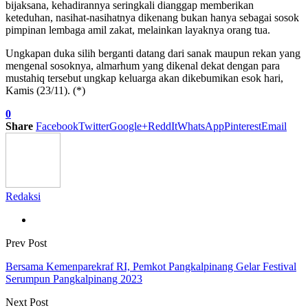
bijaksana, kehadirannya seringkali dianggap memberikan
keteduhan, nasihat-nasihatnya dikenang bukan hanya sebagai sosok
pimpinan lembaga amil zakat, melainkan layaknya orang tua.
Ungkapan duka silih berganti datang dari sanak maupun rekan yang
mengenal sosoknya, almarhum yang dikenal dekat dengan para
mustahiq tersebut ungkap keluarga akan dikebumikan esok hari,
Kamis (23/11). (*)
0
Share
Facebook
Twitter
Google+
ReddIt
WhatsApp
Pinterest
Email
Redaksi
Prev Post
Bersama Kemenparekraf RI, Pemkot Pangkalpinang Gelar Festival
Serumpun Pangkalpinang 2023
Next Post