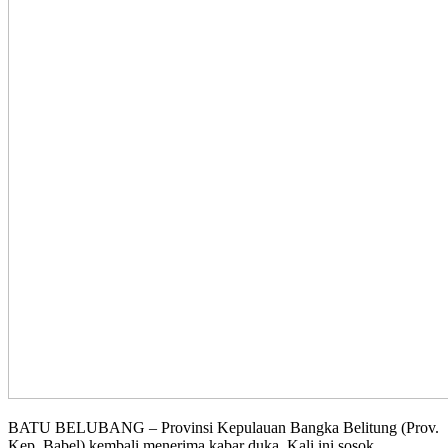
BATU BELUBANG – Provinsi Kepulauan Bangka Belitung (Prov.
Kep. Babel) kembali menerima kabar duka. Kali ini sosok