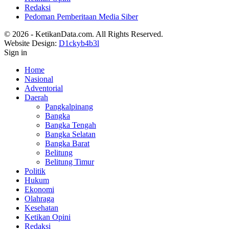
Redaksi
Pedoman Pemberitaan Media Siber
© 2026 - KetikanData.com. All Rights Reserved.
Website Design:
D1ckyb4b3l
Sign in
Home
Nasional
Adventorial
Daerah
Pangkalpinang
Bangka
Bangka Tengah
Bangka Selatan
Bangka Barat
Belitung
Belitung Timur
Politik
Hukum
Ekonomi
Olahraga
Kesehatan
Ketikan Opini
Redaksi