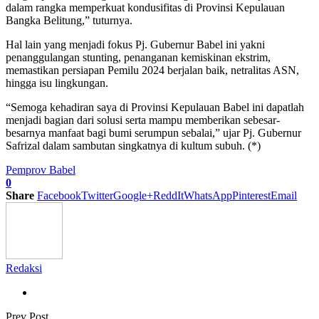
dalam rangka memperkuat kondusifitas di Provinsi Kepulauan
Bangka Belitung,” tuturnya.
Hal lain yang menjadi fokus Pj. Gubernur Babel ini yakni
penanggulangan stunting, penanganan kemiskinan ekstrim,
memastikan persiapan Pemilu 2024 berjalan baik, netralitas ASN,
hingga isu lingkungan.
“Semoga kehadiran saya di Provinsi Kepulauan Babel ini dapatlah
menjadi bagian dari solusi serta mampu memberikan sebesar-
besarnya manfaat bagi bumi serumpun sebalai,” ujar Pj. Gubernur
Safrizal dalam sambutan singkatnya di kultum subuh. (*)
Pemprov Babel
0
Share
Facebook
Twitter
Google+
ReddIt
WhatsApp
Pinterest
Email
Redaksi
Prev Post