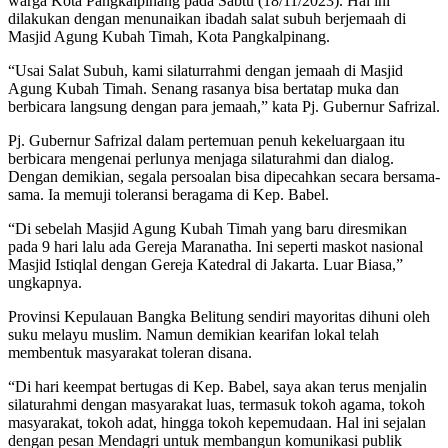
warga Kota Pangkalpinang pada Sabtu (18/11/2023). Hal ini
dilakukan dengan menunaikan ibadah salat subuh berjemaah di
Masjid Agung Kubah Timah, Kota Pangkalpinang.
“Usai Salat Subuh, kami silaturrahmi dengan jemaah di Masjid
Agung Kubah Timah. Senang rasanya bisa bertatap muka dan
berbicara langsung dengan para jemaah,” kata Pj. Gubernur Safrizal.
Pj. Gubernur Safrizal dalam pertemuan penuh kekeluargaan itu
berbicara mengenai perlunya menjaga silaturahmi dan dialog.
Dengan demikian, segala persoalan bisa dipecahkan secara bersama-
sama. Ia memuji toleransi beragama di Kep. Babel.
“Di sebelah Masjid Agung Kubah Timah yang baru diresmikan
pada 9 hari lalu ada Gereja Maranatha. Ini seperti maskot nasional
Masjid Istiqlal dengan Gereja Katedral di Jakarta. Luar Biasa,”
ungkapnya.
Provinsi Kepulauan Bangka Belitung sendiri mayoritas dihuni oleh
suku melayu muslim. Namun demikian kearifan lokal telah
membentuk masyarakat toleran disana.
“Di hari keempat bertugas di Kep. Babel, saya akan terus menjalin
silaturahmi dengan masyarakat luas, termasuk tokoh agama, tokoh
masyarakat, tokoh adat, hingga tokoh kepemudaan. Hal ini sejalan
dengan pesan Mendagri untuk membangun komunikasi publik