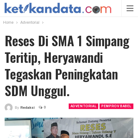
Home
Adventorial
Reses Di SMA 1 Simpang
Teritip, Heryawandi
Tegaskan Peningkatan
SDM Unggul.
ADVENTORIAL
PEMPROV BABEL
0
By
Redaksi