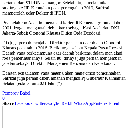
pertama dari STPDN Jatinangor. Setelah itu, ia melanjutkan
studinya ke IIP. Kemudian pada pertengahan 2019, Safrizal
memperoleh gelar Doktor di IPDN.
Pria kelahiran Aceh ini menapaki karier di Kemendagri mulai tahun
2001 dengan mengawali debut karir sebagai Kasi Aceh dan DKI
Jakarta-Subdit Otonomi Khusus Ditjen Otda Depdagri.
Dia juga pernah menjabat Direktur penataan daerah dan Otonomi
Khusus pada tahun 2016. Berikutnya, selaku Kepala Pusat Inovasi
Daerah yang berkecimpung agar daerah berkreasi dalam menjalani
roda pemerintahannya. Selain itu, dirinya juga pernah mengemban
jabatan sebagai Direktur Manajemen Bencana dan Kebakaran.
Dengan pengalaman yang matang akan manajemen pemerintahan,
Safrizal juga pernah diberi amanah menjadi Pj Gubernur Kalimantan
Selatan pada tahun 2021 lalu. (*)
Pemprov Babel
0
Share
Facebook
Twitter
Google+
ReddIt
WhatsApp
Pinterest
Email