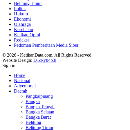
Belitung Timur
Politik
Hukum
Ekonomi
Olahraga
Kesehatan
Ketikan Opini
Redaksi
Pedoman Pemberitaan Media Siber
© 2026 - KetikanData.com. All Rights Reserved.
Website Design:
D1ckyb4b3l
Sign in
Home
Nasional
Adventorial
Daerah
Pangkalpinang
Bangka
Bangka Tengah
Bangka Selatan
Bangka Barat
Belitung
Belitung Timur