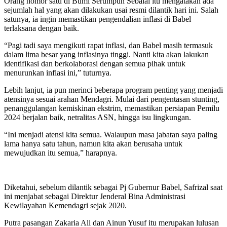
Orang nomor satu di Bumi Serumpun Sebalai itu mengatakan ada
sejumlah hal yang akan dilakukan usai resmi dilantik hari ini. Salah
satunya, ia ingin memastikan pengendalian inflasi di Babel
terlaksana dengan baik.
“Pagi tadi saya mengikuti rapat inflasi, dan Babel masih termasuk
dalam lima besar yang inflasinya tinggi. Nanti kita akan lakukan
identifikasi dan berkolaborasi dengan semua pihak untuk
menurunkan inflasi ini,” tuturnya.
Lebih lanjut, ia pun merinci beberapa program penting yang menjadi
atensinya sesuai arahan Mendagri. Mulai dari pengentasan stunting,
penanggulangan kemiskinan ekstrim, memastikan persiapan Pemilu
2024 berjalan baik, netralitas ASN, hingga isu lingkungan.
“Ini menjadi atensi kita semua. Walaupun masa jabatan saya paling
lama hanya satu tahun, namun kita akan berusaha untuk
mewujudkan itu semua,” harapnya.
Diketahui, sebelum dilantik sebagai Pj Gubernur Babel, Safrizal saat
ini menjabat sebagai Direktur Jenderal Bina Administrasi
Kewilayahan Kemendagri sejak 2020.
Putra pasangan Zakaria Ali dan Ainun Yusuf itu merupakan lulusan