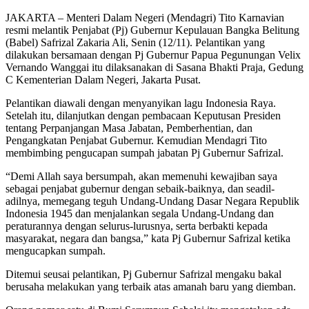
JAKARTA – Menteri Dalam Negeri (Mendagri) Tito Karnavian
resmi melantik Penjabat (Pj) Gubernur Kepulauan Bangka Belitung
(Babel) Safrizal Zakaria Ali, Senin (12/11). Pelantikan yang
dilakukan bersamaan dengan Pj Gubernur Papua Pegunungan Velix
Vernando Wanggai itu dilaksanakan di Sasana Bhakti Praja, Gedung
C Kementerian Dalam Negeri, Jakarta Pusat.
Pelantikan diawali dengan menyanyikan lagu Indonesia Raya.
Setelah itu, dilanjutkan dengan pembacaan Keputusan Presiden
tentang Perpanjangan Masa Jabatan, Pemberhentian, dan
Pengangkatan Penjabat Gubernur. Kemudian Mendagri Tito
membimbing pengucapan sumpah jabatan Pj Gubernur Safrizal.
“Demi Allah saya bersumpah, akan memenuhi kewajiban saya
sebagai penjabat gubernur dengan sebaik-baiknya, dan seadil-
adilnya, memegang teguh Undang-Undang Dasar Negara Republik
Indonesia 1945 dan menjalankan segala Undang-Undang dan
peraturannya dengan selurus-lurusnya, serta berbakti kepada
masyarakat, negara dan bangsa,” kata Pj Gubernur Safrizal ketika
mengucapkan sumpah.
Ditemui seusai pelantikan, Pj Gubernur Safrizal mengaku bakal
berusaha melakukan yang terbaik atas amanah baru yang diemban.