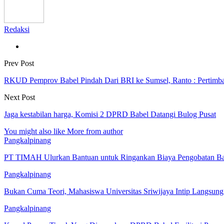
Redaksi
Prev Post
RKUD Pemprov Babel Pindah Dari BRI ke Sumsel, Ranto : Pertimb
Next Post
Jaga kestabilan harga, Komisi 2 DPRD Babel Datangi Bulog Pusat
You might also like
More from author
Pangkalpinang
PT TIMAH Ulurkan Bantuan untuk Ringankan Biaya Pengobatan Bay
Pangkalpinang
Bukan Cuma Teori, Mahasiswa Universitas Sriwijaya Intip Langsu
Pangkalpinang