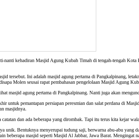
ti kehadiran Masjid Agung Kubah Timah di tengah-tengah Kota Pa
id tersebut. Ini adalah masjid agung pertama di Pangkalpinang, letakn
 disapa Molen seusai rapat pembahasan pengelolaan Masjid Agung Kub
hat masjid agung pertama di Pangkalpinang. Nanti juga akan mengunda
akhir untuk pemantapan persiapan peresmian dan salat perdana di Mas
aan masjidnya.
 catatan dan ada beberapa yang dirombak. Tapi itu terus kita kejar wa
ya unik. Bentuknya menyerupai tudung saji, berwarna abu-abu yang dan 
n beberapa masjid seperti Masjid Al Jabbar, Jawa Barat. Mengingat 