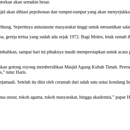
torkan akan semakin besar.
id akan dihiasi pepohonan dan rumput-rumput yang akan menyejukkan
ung. Sepertinya antusiasme masyarakat tinggi untuk menantikan salat 
ha, gereja tertua yang sudah ada sejak 1972. Bagi Molen, letak ruma
bahkan, sampai hari ini pihaknya masih mempersiapkan untuk acara 
kita akan gotong royong membersihkan Masjid Agung Kubah Timah. Per
” tutur Haris.
erjamaah. Setelah itu diisi oleh ceramah dari salah satu ustaz kondang
emua unsur, tokoh agama, tokoh masyarakat, hingga akademisi,” papar H