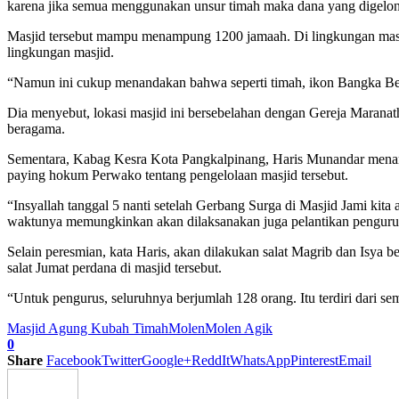
karena jika semua menggunakan unsur timah maka dana yang digelon
Masjid tersebut mampu menampung 1200 jamaah. Di lingkungan masj
lingkungan masjid.
“Namun ini cukup menandakan bahwa seperti timah, ikon Bangka Belit
Dia menyebut, lokasi masjid ini bersebelahan dengan Gereja Maranat
beragama.
Sementara, Kabag Kesra Kota Pangkalpinang, Haris Munandar menam
paying hokum Perwako tentang pengelolaan masjid tersebut.
“Insyallah tanggal 5 nanti setelah Gerbang Surga di Masjid Jami 
waktunya memungkinkan akan dilaksanakan juga pelantikan pengurus,
Selain peresmian, kata Haris, akan dilakukan salat Magrib dan Isya b
salat Jumat perdana di masjid tersebut.
“Untuk pengurus, seluruhnya berjumlah 128 orang. Itu terdiri dari s
Masjid Agung Kubah Timah
Molen
Molen Agik
0
Share
Facebook
Twitter
Google+
ReddIt
WhatsApp
Pinterest
Email