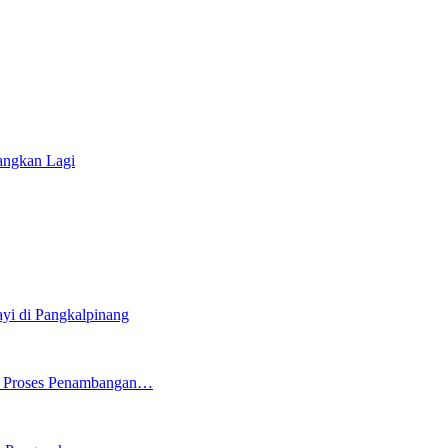
angkan Lagi
i di Pangkalpinang
ng Proses Penambangan…