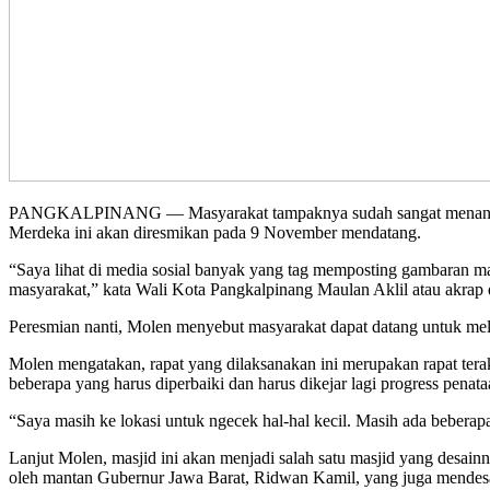
PANGKALPINANG — Masyarakat tampaknya sudah sangat menanti-nan
Merdeka ini akan diresmikan pada 9 November mendatang.
“Saya lihat di media sosial banyak yang tag memposting gambaran masj
masyarakat,” kata Wali Kota Pangkalpinang Maulan Aklil atau akrap
Peresmian nanti, Molen menyebut masyarakat dapat datang untuk meli
Molen mengatakan, rapat yang dilaksanakan ini merupakan rapat ter
beberapa yang harus diperbaiki dan harus dikejar lagi progress penat
“Saya masih ke lokasi untuk ngecek hal-hal kecil. Masih ada beberapa
Lanjut Molen, masjid ini akan menjadi salah satu masjid yang desainn
oleh mantan Gubernur Jawa Barat, Ridwan Kamil, yang juga mendesai