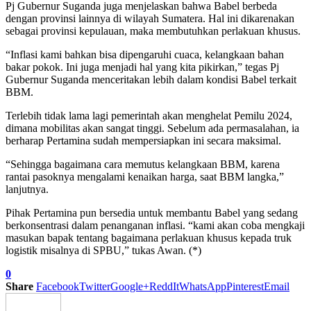
Pj Gubernur Suganda juga menjelaskan bahwa Babel berbeda
dengan provinsi lainnya di wilayah Sumatera. Hal ini dikarenakan
sebagai provinsi kepulauan, maka membutuhkan perlakuan khusus.
“Inflasi kami bahkan bisa dipengaruhi cuaca, kelangkaan bahan
bakar pokok. Ini juga menjadi hal yang kita pikirkan,” tegas Pj
Gubernur Suganda menceritakan lebih dalam kondisi Babel terkait
BBM.
Terlebih tidak lama lagi pemerintah akan menghelat Pemilu 2024,
dimana mobilitas akan sangat tinggi. Sebelum ada permasalahan, ia
berharap Pertamina sudah mempersiapkan ini secara maksimal.
“Sehingga bagaimana cara memutus kelangkaan BBM, karena
rantai pasoknya mengalami kenaikan harga, saat BBM langka,”
lanjutnya.
Pihak Pertamina pun bersedia untuk membantu Babel yang sedang
berkonsentrasi dalam penanganan inflasi. “kami akan coba mengkaji
masukan bapak tentang bagaimana perlakuan khusus kepada truk
logistik misalnya di SPBU,” tukas Awan. (*)
0
Share
Facebook
Twitter
Google+
ReddIt
WhatsApp
Pinterest
Email