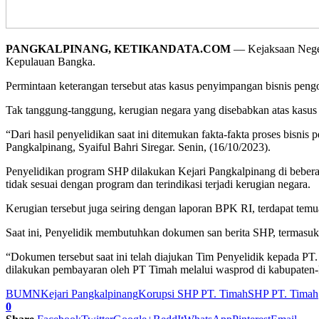
PANGKALPINANG, KETIKANDATA.COM
— Kejaksaan Negeri
Kepulauan Bangka.
Permintaan keterangan tersebut atas kasus penyimpangan bisnis peng
Tak tanggung-tanggung, kerugian negara yang disebabkan atas kasus
“Dari hasil penyelidikan saat ini ditemukan fakta-fakta proses bisni
Pangkalpinang, Syaiful Bahri Siregar. Senin, (16/10/2023).
Penyelidikan program SHP dilakukan Kejari Pangkalpinang di beberap
tidak sesuai dengan program dan terindikasi terjadi kerugian negara.
Kerugian tersebut juga seiring dengan laporan BPK RI, terdapat te
Saat ini, Penyelidik membutuhkan dokumen san berita SHP, termasu
“Dokumen tersebut saat ini telah diajukan Tim Penyelidik kepada PT.
dilakukan pembayaran oleh PT Timah melalui wasprod di kabupaten-
BUMN
Kejari Pangkalpinang
Korupsi SHP PT. Timah
SHP PT. Timah
0