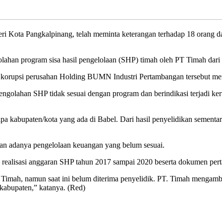
 Kota Pangkalpinang, telah meminta keterangan terhadap 18 orang da
olahan program sisa hasil pengelolaan (SHP) timah oleh PT Timah dar
 korupsi perusahan Holding BUMN Industri Pertambangan tersebut men
s pengolahan SHP tidak sesuai dengan program dan berindikasi terjadi k
a kabupaten/kota yang ada di Babel. Dari hasil penyelidikan sementar
muan adanya pengelolaan keuangan yang belum sesuai.
k realisasi anggaran SHP tahun 2017 sampai 2020 beserta dokumen pe
 Timah, namun saat ini belum diterima penyelidik. PT. Timah mengambi
kabupaten,” katanya. (Red)