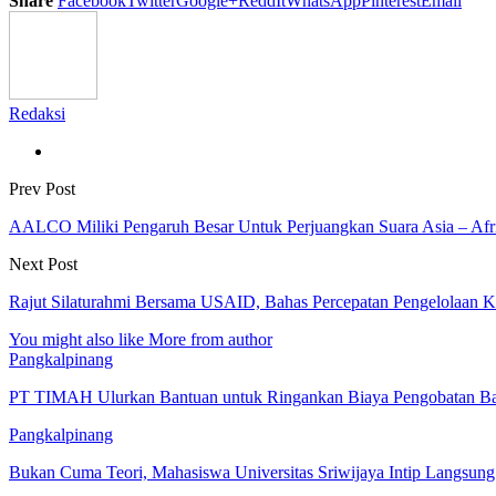
Share
Facebook
Twitter
Google+
ReddIt
WhatsApp
Pinterest
Email
Redaksi
Prev Post
AALCO Miliki Pengaruh Besar Untuk Perjuangkan Suara Asia – Afri
Next Post
Rajut Silaturahmi Bersama USAID, Bahas Percepatan Pengelolaan K
You might also like
More from author
Pangkalpinang
PT TIMAH Ulurkan Bantuan untuk Ringankan Biaya Pengobatan Bay
Pangkalpinang
Bukan Cuma Teori, Mahasiswa Universitas Sriwijaya Intip Langsu