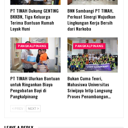
PT TIMAH Dukung GENTING
BNN Sambangi PT TIMAH,
BKKBN, Tiga Keluarga
Perkuat Sinergi Wujudkan
Terima Bantuan Rumah
Lingkungan Kerja Bersih
Layak Huni
dari Narkoba
PANGKALPINANG
PANGKALPINANG
PT TIMAH Ulurkan Bantuan
Bukan Cuma Teori,
untuk Ringankan Biaya
Mahasiswa Universitas
Pengobatan Bayi di
Sriwijaya Intip Langsung
Pangkalpinang
Proses Penambangan…
PREV
NEXT
LEAVE A REPLY