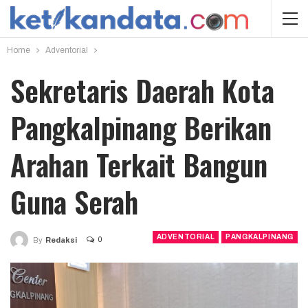
Home
Adventorial
Sekretaris Daerah Kota
Pangkalpinang Berikan
Arahan Terkait Bangun
Guna Serah
ADVENTORIAL
PANGKALPINANG
0
By
Redaksi