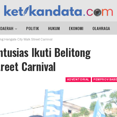
DAERAH
POLITIK
HUKUM
EKONOMI
OLAHRAGA
ng Herigate City Walk Street Carnival
tusias Ikuti Belitong
reet Carnival
ADVENTORIAL
PEMPROV BAB