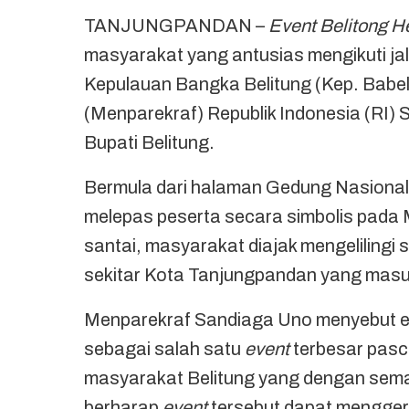
TANJUNGPANDAN –
Event Belitong He
masyarakat yang antusias mengikuti ja
Kepulauan Bangka Belitung (Kep. Babel
(Menparekraf) Republik Indonesia (RI) 
Bupati Belitung.
Bermula dari halaman Gedung Nasiona
melepas peserta secara simbolis pada 
santai, masyarakat diajak mengelilingi
sekitar Kota Tanjungpandan yang masuk
Menparekraf Sandiaga Uno menyebut 
sebagai salah satu
event
terbesar pasc
masyarakat Belitung yang dengan semang
berharap
event
tersebut dapat mengge