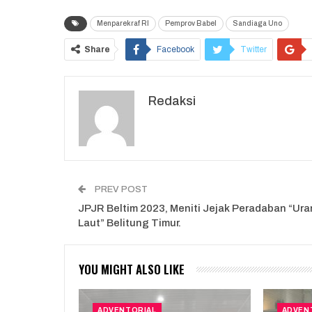
Menparekraf RI
Pemprov Babel
Sandiaga Uno
Share
Facebook
Twitter
Redaksi
PREV POST
JPJR Beltim 2023, Meniti Jejak Peradaban “Ur
Laut” Belitung Timur.
YOU MIGHT ALSO LIKE
ADVENTORIAL
ADVEN