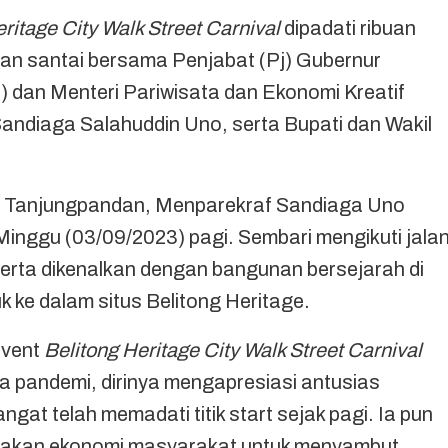
ritage City Walk Street Carnival
dipadati ribuan
lan santai bersama Penjabat (Pj) Gubernur
) dan Menteri Pariwisata dan Ekonomi Kreatif
Sandiaga Salahuddin Uno, serta Bupati dan Wakil
l Tanjungpandan, Menparekraf Sandiaga Uno
Minggu (03/09/2023) pagi. Sembari mengikuti jala
 serta dikenalkan dengan bangunan bersejarah di
 ke dalam situs Belitong Heritage.
event
Belitong Heritage City Walk Street Carnival
a pandemi, dirinya mengapresiasi antusias
at telah memadati titik start sejak pagi. Ia pun
rakan ekonomi masyarakat untuk menyambut