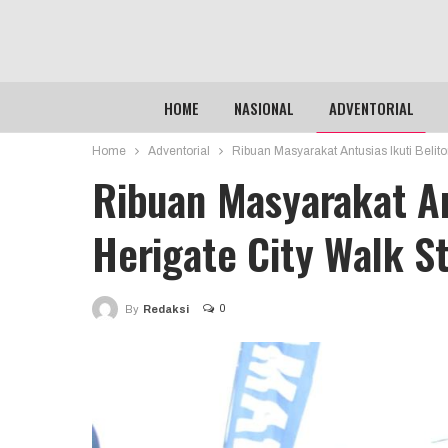
HOME
NASIONAL
ADVENTORIAL
Home
Adventorial
Ribuan Masyarakat Antusias Ikuti Belito
Ribuan Masyarakat An
Herigate City Walk St
0
By
Redaksi