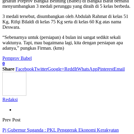
gelaran Porprov Bangka Belitung (Babel) di Bangka Barat berhasil
menyumbangkan 3 medali perunggu yang diraih di 5 kelas berbeda.
3 medali tersebut, disumbangkan oleh Abdulah Rahmat di kelas 51
Kg, Rifqi Bilaldi di kelas 75 Kg serta di kelas 60 Kg atas nama
Deswara.
“Sebenarnya untuk (persiapan) 4 bulan ini sangat sedikit sekali
waktunya. Tapi, mau bagaimana lagi, kita dengan persiapan apa
adanya,” pungkas Firman. (kms)
Pemprov Babel
0
Share
Facebook
Twitter
Google+
ReddIt
WhatsApp
Pinterest
Email
Redaksi
Prev Post
Pj Gubernur Suganda : PKL Penggerak Ekonomi Kerakyatan