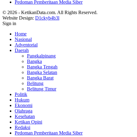
Pedoman Pemberitaan Media Siber
© 2026 - KetikanData.com. All Rights Reserved.
Website Design:
D1ckyb4b3l
Sign in
Home
Nasional
Adventorial
Daerah
Pangkalpinang
Bangka
Bangka Tengah
Bangka Selatan
Bangka Barat
Belitung
Belitung Timur
Politik
Hukum
Ekonomi
Olahraga
Kesehatan
Ketikan Opini
Redaksi
Pedoman Pemberitaan Media Siber