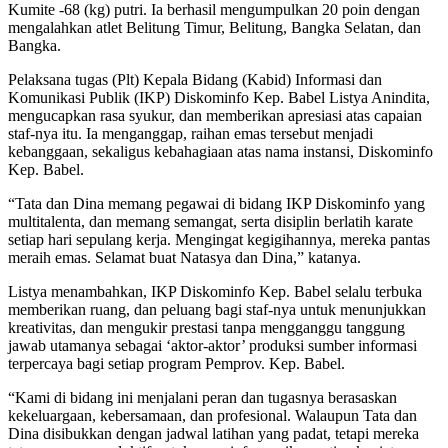
Kumite -68 (kg) putri. Ia berhasil mengumpulkan 20 poin dengan
mengalahkan atlet Belitung Timur, Belitung, Bangka Selatan, dan
Bangka.
Pelaksana tugas (Plt) Kepala Bidang (Kabid) Informasi dan
Komunikasi Publik (IKP) Diskominfo Kep. Babel Listya Anindita,
mengucapkan rasa syukur, dan memberikan apresiasi atas capaian
staf-nya itu. Ia menganggap, raihan emas tersebut menjadi
kebanggaan, sekaligus kebahagiaan atas nama instansi, Diskominfo
Kep. Babel.
“Tata dan Dina memang pegawai di bidang IKP Diskominfo yang
multitalenta, dan memang semangat, serta disiplin berlatih karate
setiap hari sepulang kerja. Mengingat kegigihannya, mereka pantas
meraih emas. Selamat buat Natasya dan Dina,” katanya.
Listya menambahkan, IKP Diskominfo Kep. Babel selalu terbuka
memberikan ruang, dan peluang bagi staf-nya untuk menunjukkan
kreativitas, dan mengukir prestasi tanpa mengganggu tanggung
jawab utamanya sebagai ‘aktor-aktor’ produksi sumber informasi
terpercaya bagi setiap program Pemprov. Kep. Babel.
“Kami di bidang ini menjalani peran dan tugasnya berasaskan
kekeluargaan, kebersamaan, dan profesional. Walaupun Tata dan
Dina disibukkan dengan jadwal latihan yang padat, tetapi mereka