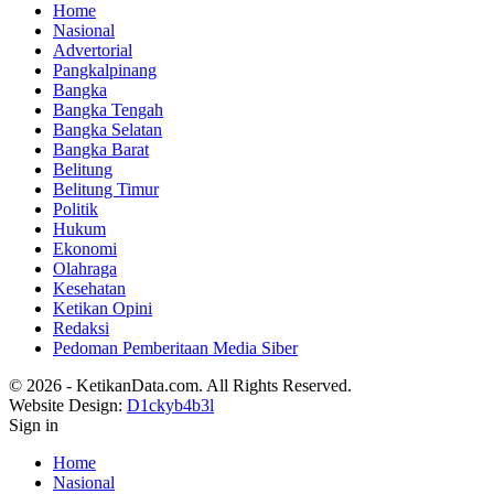
Home
Nasional
Advertorial
Pangkalpinang
Bangka
Bangka Tengah
Bangka Selatan
Bangka Barat
Belitung
Belitung Timur
Politik
Hukum
Ekonomi
Olahraga
Kesehatan
Ketikan Opini
Redaksi
Pedoman Pemberitaan Media Siber
© 2026 - KetikanData.com. All Rights Reserved.
Website Design:
D1ckyb4b3l
Sign in
Home
Nasional