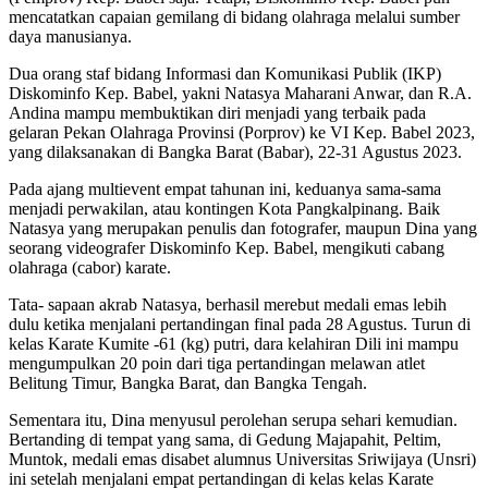
mencatatkan capaian gemilang di bidang olahraga melalui sumber
daya manusianya.
Dua orang staf bidang Informasi dan Komunikasi Publik (IKP)
Diskominfo Kep. Babel, yakni Natasya Maharani Anwar, dan R.A.
Andina mampu membuktikan diri menjadi yang terbaik pada
gelaran Pekan Olahraga Provinsi (Porprov) ke VI Kep. Babel 2023,
yang dilaksanakan di Bangka Barat (Babar), 22-31 Agustus 2023.
Pada ajang multievent empat tahunan ini, keduanya sama-sama
menjadi perwakilan, atau kontingen Kota Pangkalpinang. Baik
Natasya yang merupakan penulis dan fotografer, maupun Dina yang
seorang videografer Diskominfo Kep. Babel, mengikuti cabang
olahraga (cabor) karate.
Tata- sapaan akrab Natasya, berhasil merebut medali emas lebih
dulu ketika menjalani pertandingan final pada 28 Agustus. Turun di
kelas Karate Kumite -61 (kg) putri, dara kelahiran Dili ini mampu
mengumpulkan 20 poin dari tiga pertandingan melawan atlet
Belitung Timur, Bangka Barat, dan Bangka Tengah.
Sementara itu, Dina menyusul perolehan serupa sehari kemudian.
Bertanding di tempat yang sama, di Gedung Majapahit, Peltim,
Muntok, medali emas disabet alumnus Universitas Sriwijaya (Unsri)
ini setelah menjalani empat pertandingan di kelas kelas Karate