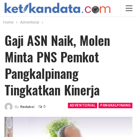
Home
Adventorial
Gaji ASN Naik, Molen
Minta PNS Pemkot
Pangkalpinang
Tingkatkan Kinerja
ADVENTORIAL
PANGKALPINANG
0
By
Redaksi