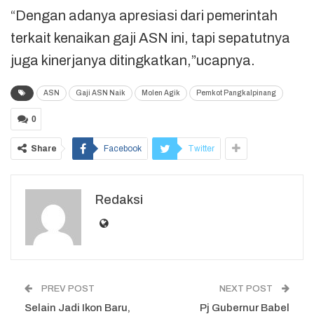
“Dengan adanya apresiasi dari pemerintah
terkait kenaikan gaji ASN ini, tapi sepatutnya
juga kinerjanya ditingkatkan,”ucapnya.
ASN
Gaji ASN Naik
Molen Agik
Pemkot Pangkalpinang
0
Share
Facebook
Twitter
Redaksi
PREV POST
NEXT POST
Selain Jadi Ikon Baru,
Pj Gubernur Babel